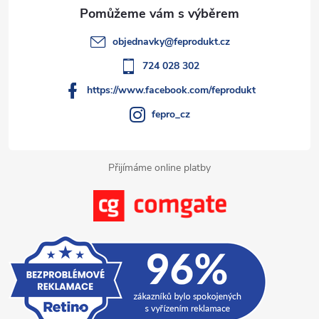
a
t
objednavky
@
feprodukt.cz
í
724 028 302
https://www.facebook.com/feprodukt
fepro_cz
Přijímáme online platby