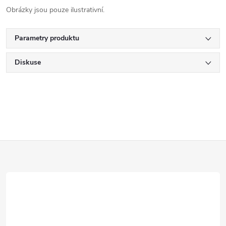
Obrázky jsou pouze ilustrativní.
Parametry produktu
Diskuse
Z
á
p