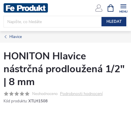
Přejít
NÁKUPNÍ
KOŠÍK
na
obsah
HLEDAT
Hlavice
HONITON Hlavice
nástrčná prodloužená 1/2"
| 8 mm
Podrobnosti hodnocení
Neohodnoceno
Kód produktu:
XTLH1508