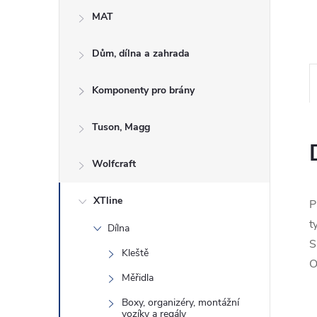
e
MAT
l
Dům, dílna a zahrada
Komponenty pro brány
Tuson, Magg
Wolfcraft
XTline
P
t
Dílna
S
Kleště
O
Měřidla
Boxy, organizéry, montážní
vozíky a regály