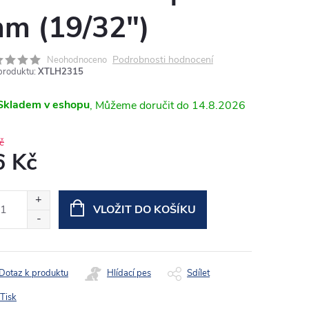
m (19/32")
Podrobnosti hodnocení
Neohodnoceno
produktu:
XTLH2315
Skladem v eshopu
14.8.2026
č
6 Kč
ná
:
VLOŽIT DO KOŠÍKU
Dotaz k produktu
Hlídací pes
Sdílet
Tisk