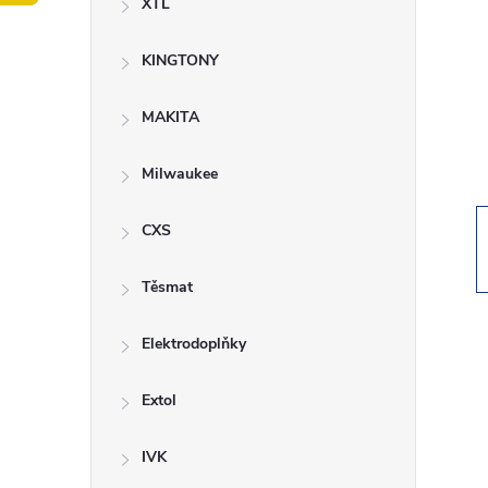
XTL
t
KINGTONY
r
a
MAKITA
n
Milwaukee
n
CXS
í
Těsmat
p
Elektrodoplňky
a
Extol
n
IVK