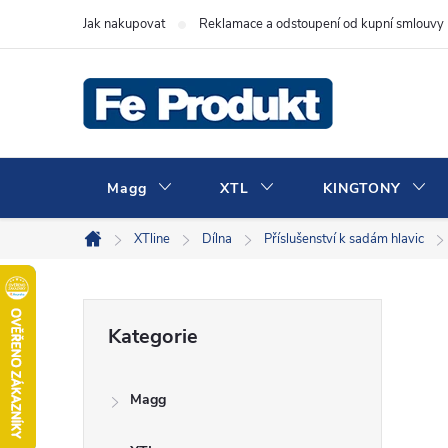
Přejít
Jak nakupovat
Reklamace a odstoupení od kupní smlouvy
na
obsah
Magg
XTL
KINGTONY
XTline
Dílna
Příslušenství k sadám hlavic
Domů
P
Přeskočit
Kategorie
kategorie
o
Magg
s