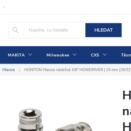
Obchodní podmínky
Podmínky ochrany osobních údajů
Dopra
HLEDAT
MAKITA
Milwaukee
CXS
Těs
Hlavice
HONITON Hlavice nástrčná 3/8" HONIDRIVER | 15 mm (19/32
H
n
H