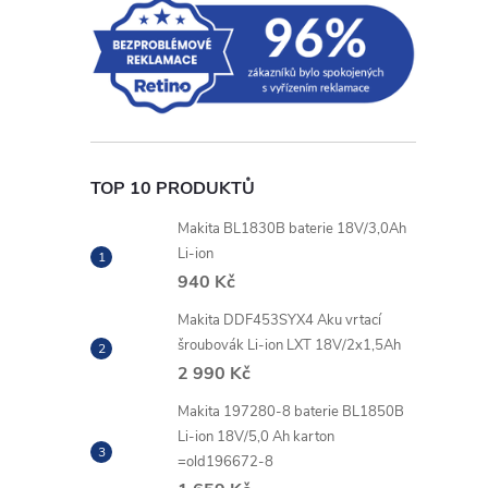
TOP 10 PRODUKTŮ
Makita BL1830B baterie 18V/3,0Ah
Li-ion
940 Kč
Makita DDF453SYX4 Aku vrtací
šroubovák Li-ion LXT 18V/2x1,5Ah
2 990 Kč
Makita 197280-8 baterie BL1850B
Li-ion 18V/5,0 Ah karton
=old196672-8