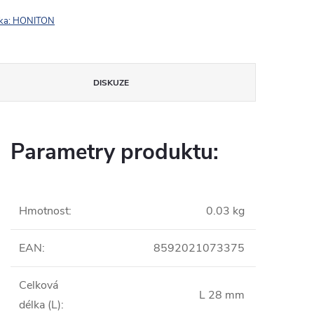
ka:
HONITON
DISKUZE
Parametry produktu:
Hmotnost
:
0.03 kg
EAN
:
8592021073375
Celková
L 28 mm
délka (L)
: