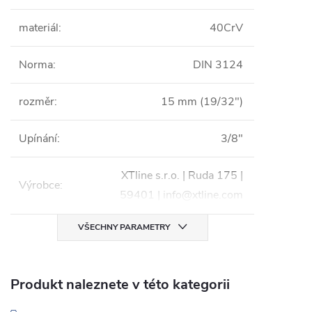
materiál
:
40CrV
Norma
:
DIN 3124
rozměr
:
15 mm (19/32")
Upínání
:
3/8"
XTline s.r.o. | Ruda 175 |
Výrobce
:
59401 | info@xtline.com
VŠECHNY PARAMETRY
Produkt naleznete v této kategorii