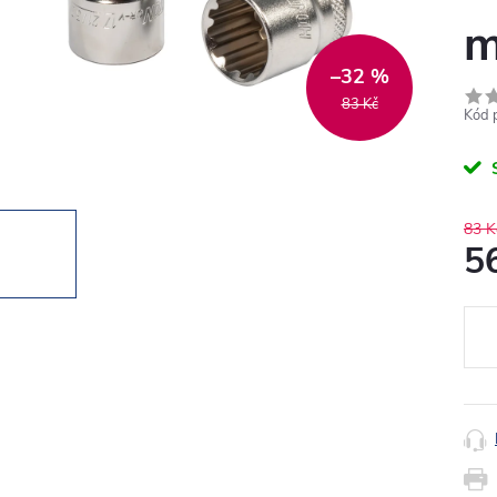
m
–32 %
83 Kč
Kód 
83 K
5
Měr
cena