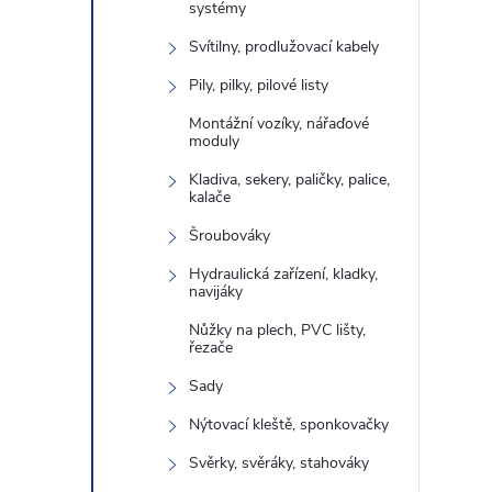
systémy
Svítilny, prodlužovací kabely
Pily, pilky, pilové listy
Montážní vozíky, nářaďové
moduly
Kladiva, sekery, paličky, palice,
kalače
Šroubováky
Hydraulická zařízení, kladky,
navijáky
Nůžky na plech, PVC lišty,
řezače
Sady
Nýtovací kleště, sponkovačky
Svěrky, svěráky, stahováky