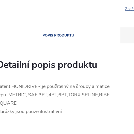
Znač
POPIS PRODUKTU
Detailní popis produktu
atent HONIDRIVER je použitelný na šrouby a matice
ypu: METRIC, SAE,3PT,4PT,6PT,TORX,SPLINE,RIBE
QUARE
brázky jsou pouze ilustrativní.