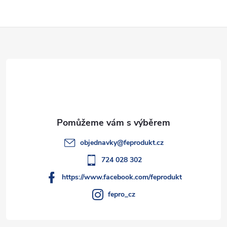
Z
á
p
a
t
objednavky
@
feprodukt.cz
í
724 028 302
https://www.facebook.com/feprodukt
fepro_cz