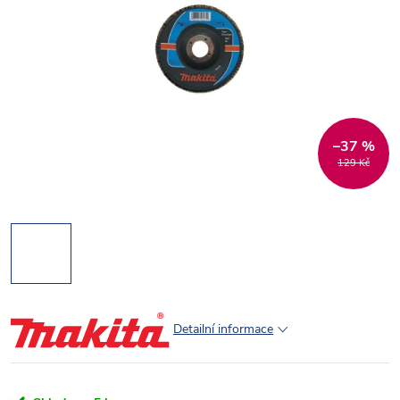
–37 %
129 Kč
Detailní informace