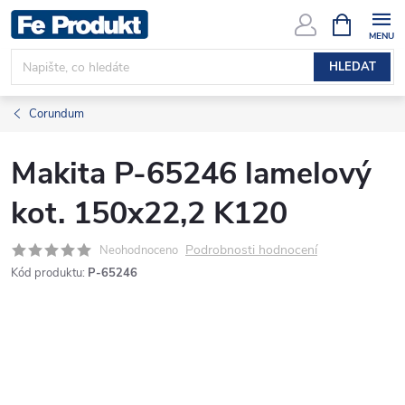
Přejít
NÁKUPNÍ
KOŠÍK
na
obsah
HLEDAT
Corundum
Makita P-65246 lamelový
kot. 150x22,2 K120
Podrobnosti hodnocení
Neohodnoceno
Kód produktu:
P-65246