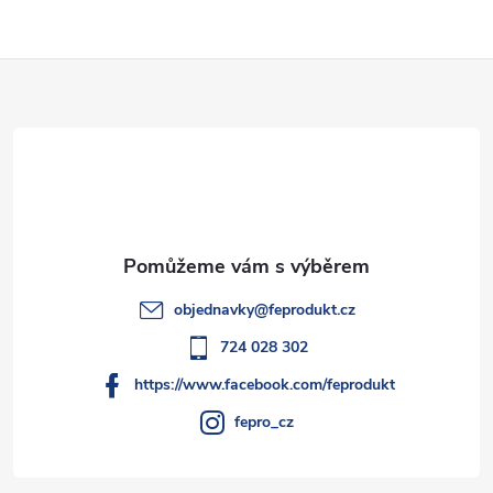
Z
á
p
a
t
objednavky
@
feprodukt.cz
í
724 028 302
https://www.facebook.com/feprodukt
fepro_cz