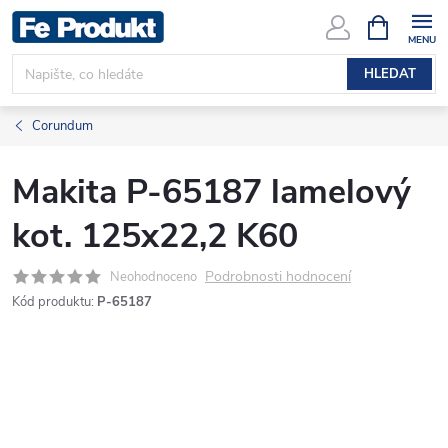
Přejít
NÁKUPNÍ
KOŠÍK
na
obsah
HLEDAT
Corundum
Makita P-65187 lamelový
kot. 125x22,2 K60
Podrobnosti hodnocení
Neohodnoceno
Kód produktu:
P-65187