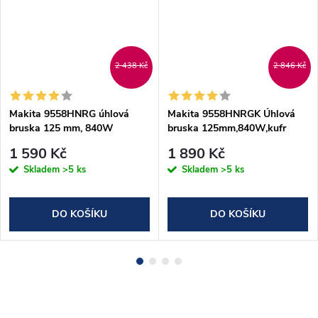
DARMA
2 438 Kč
2 846 Kč
Makita 9558HNRG úhlová
Makita 9558HNRGK Úhlová
bruska 125 mm, 840W
bruska 125mm,840W,kufr
1 590 Kč
1 890 Kč
Skladem
>5 ks
Skladem
>5 ks
DO KOŠÍKU
DO KOŠÍKU