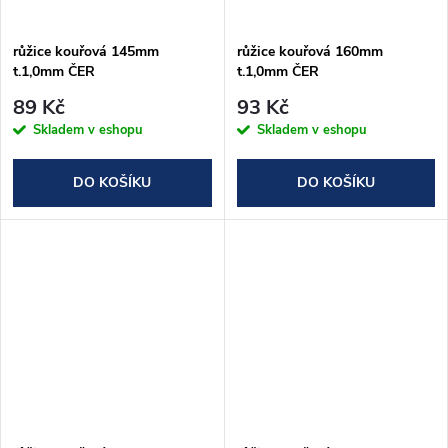
ů
ů
růžice kouřová 145mm
růžice kouřová 160mm
t.1,0mm ČER
t.1,0mm ČER
89 Kč
93 Kč
Skladem v eshopu
Skladem v eshopu
DO KOŠÍKU
DO KOŠÍKU