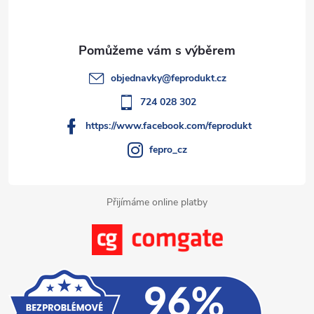
p
r
í
v
a
k
t
objednavky
@
feprodukt.cz
y
í
724 028 302
v
https://www.facebook.com/feprodukt
ý
fepro_cz
p
i
Přijímáme online platby
s
u