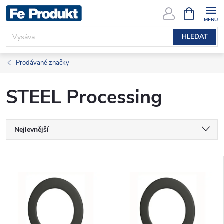
Přejít
NÁKUPNÍ
KOŠÍK
na
obsah
HLEDAT
Prodávané značky
STEEL Processing
Ř
Nejlevnější
a
Nejdražší
V
Nejprodávanější
z
ý
Abecedně
e
p