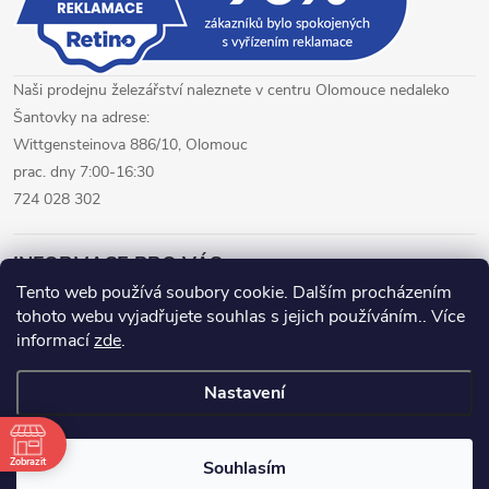
Naši prodejnu železářství naleznete v centru Olomouce nedaleko
Šantovky na adrese:
Wittgensteinova 886/10, Olomouc
prac. dny 7:00-16:30
724 028 302
INFORMACE PRO VÁS
Tento web používá soubory cookie. Dalším procházením
tohoto webu vyjadřujete souhlas s jejich používáním.. Více
železářství Olomouc
CNC pálení plechů Olomouc
informací
zde
.
hutní materiál Olomouc
Nastavení
Copyright 2026
www.fepro.cz
. Všechna práva vyhrazena.
Zobrazit
Souhlasím
Vytvořil Shoptet Premium