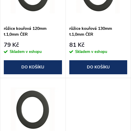
n
i
í
s
p
růžice kouřová 120mm
růžice kouřová 130mm
t.1,0mm ČER
t.1,0mm ČER
p
r
79 Kč
81 Kč
r
Skladem v eshopu
Skladem v eshopu
o
o
DO KOŠÍKU
DO KOŠÍKU
d
d
u
u
k
k
t
t