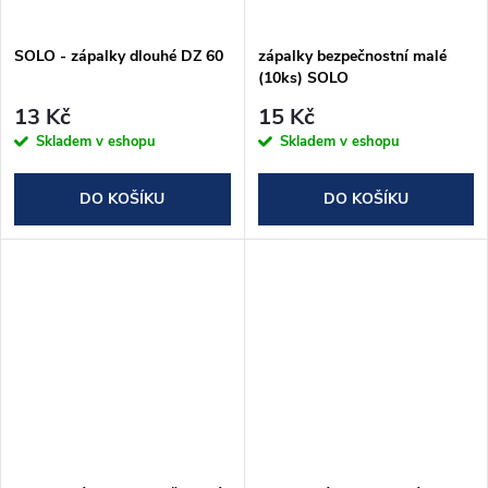
ů
ů
SOLO - zápalky dlouhé DZ 60
zápalky bezpečnostní malé
(10ks) SOLO
13 Kč
15 Kč
Skladem v eshopu
Skladem v eshopu
DO KOŠÍKU
DO KOŠÍKU