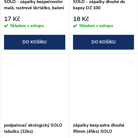
SOLO - zápalky bezpečnostní
SOLO - zápalky dlouhé do
malé, rastrové škrtátko, balení
kapsy DZ 100
10 krabiček
17 Kč
18 Kč
Skladem v eshopu
Skladem v eshopu
DO KOŠÍKU
DO KOŠÍKU
podpalovač ekologický SOLO
zápalky bezp.extra dlouhé
tabulka (32ks)
95mm (45ks) SOLO