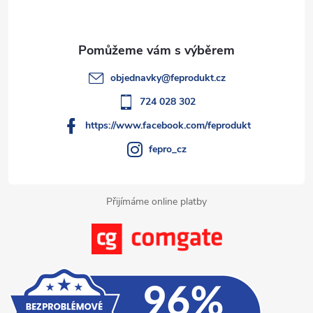
p
r
í
v
a
k
t
objednavky
@
feprodukt.cz
y
í
724 028 302
v
https://www.facebook.com/feprodukt
ý
fepro_cz
p
i
Přijímáme online platby
s
u