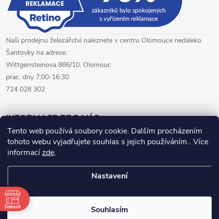
Naši prodejnu železářství naleznete v centru Olomouce nedaleko
Šantovky na adrese:
Wittgensteinova 886/10, Olomouc
prac. dny 7:00-16:30
724 028 302
INFORMACE PRO VÁS
Tento web používá soubory cookie. Dalším procházením
tohoto webu vyjadřujete souhlas s jejich používáním.. Více
železářství Olomouc
CNC pálení plechů Olomouc
informací
zde
.
hutní materiál Olomouc
Nastavení
Copyright 2026
www.fepro.cz
. Všechna práva vyhrazena.
Zobrazit
Souhlasím
Vytvořil Shoptet Premium