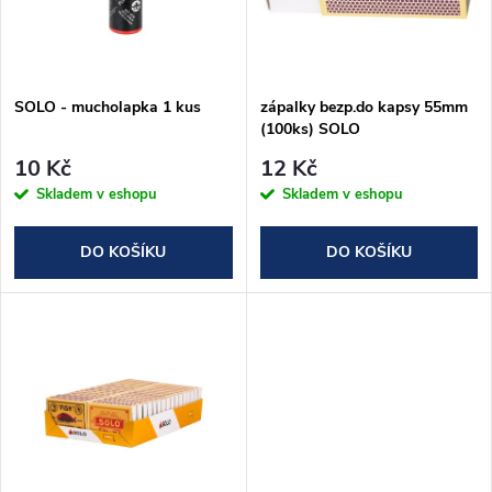
n
i
í
s
p
SOLO - mucholapka 1 kus
zápalky bezp.do kapsy 55mm
(100ks) SOLO
p
r
10 Kč
12 Kč
r
Skladem v eshopu
Skladem v eshopu
o
o
DO KOŠÍKU
DO KOŠÍKU
d
d
u
u
k
k
t
t