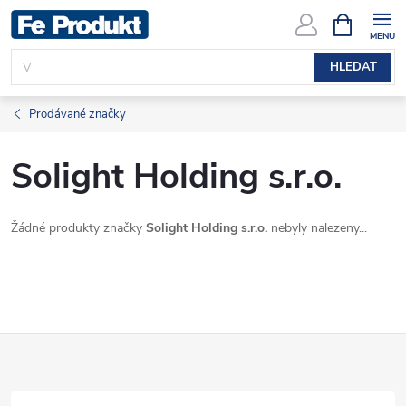
Přejít
NÁKUPNÍ
KOŠÍK
na
obsah
HLEDAT
Prodávané značky
Solight Holding s.r.o.
Žádné produkty značky
Solight Holding s.r.o.
nebyly nalezeny...
Z
á