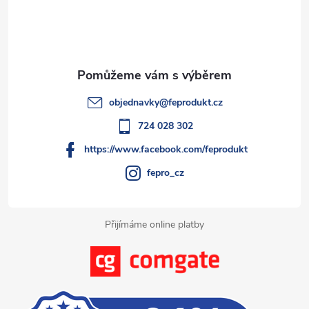
p
a
t
objednavky
@
feprodukt.cz
í
724 028 302
https://www.facebook.com/feprodukt
fepro_cz
Přijímáme online platby