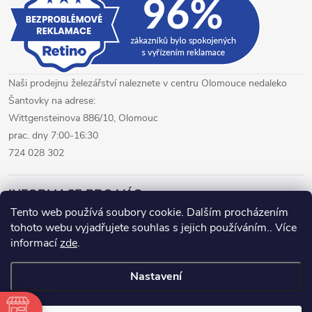
Naši prodejnu železářství naleznete v centru Olomouce nedaleko
Šantovky na adrese:
Wittgensteinova 886/10, Olomouc
prac. dny 7:00-16:30
724 028 302
INFORMACE PRO VÁS
Tento web používá soubory cookie. Dalším procházením
tohoto webu vyjadřujete souhlas s jejich používáním.. Více
železářství Olomouc
CNC pálení plechů Olomouc
informací
zde
.
hutní materiál Olomouc
Nastavení
Copyright 2026
www.fepro.cz
. Všechna práva vyhrazena.