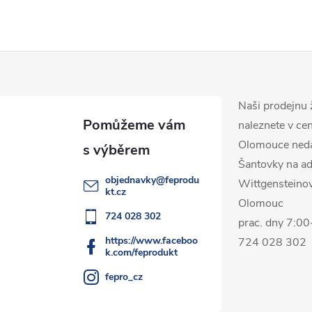
Naši prodejnu 
naleznete v ce
Olomouce ned
Šantovky na ad
objednavky
@
feprodu
Wittgensteino
kt.cz
Olomouc
724 028 302
prac. dny 7:0
https://www.faceboo
724 028 302
k.com/feprodukt
fepro_cz