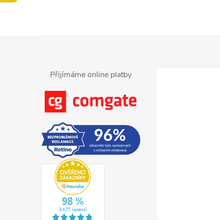
Z
á
Přijímáme online platby
p
a
t
í