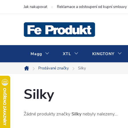
Přejít
Jak nakupovat
Reklamace a odstoupení od kupní smlouvy
na
obsah
Magg
XTL
KINGTONY
Prodávané značky
Silky
Domů
Silky
Žádné produkty značky
Silky
nebyly nalezeny...