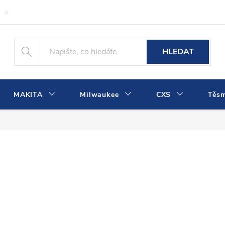
Obchodní podmínky
Podmínky ochrany osobních údajů
Dopra
HLEDAT
MAKITA
Milwaukee
CXS
Těs