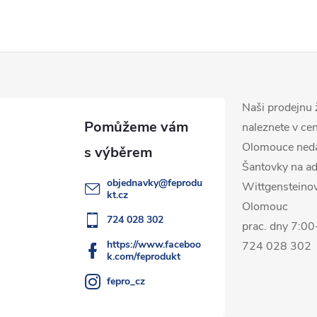
Naši prodejnu 
naleznete v ce
Olomouce ned
Šantovky na ad
objednavky
@
feprodu
Wittgensteino
kt.cz
Olomouc
724 028 302
prac. dny 7:0
https://www.faceboo
724 028 302
k.com/feprodukt
fepro_cz