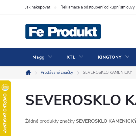
Přejít
Jak nakupovat
Reklamace a odstoupení od kupní smlouvy
na
obsah
Magg
XTL
KINGTONY
Prodávané značky
SEVEROSKLO KAMENICKÝ
Domů
SEVEROSKLO K
Žádné produkty značky
SEVEROSKLO KAMENICK