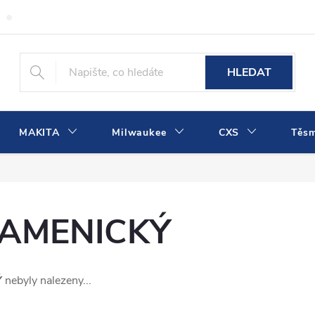
Obchodní podmínky
Podmínky ochrany osobních údajů
Dopra
HLEDAT
MAKITA
Milwaukee
CXS
Těs
AMENICKÝ
Ý
nebyly nalezeny...