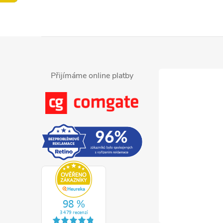
Z
á
Přijímáme online platby
p
a
t
í