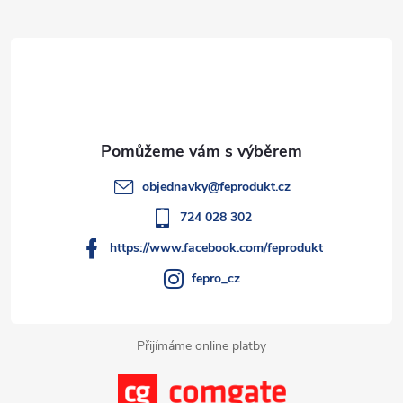
Z
ů
ů
d
á
a
p
c
a
í
t
p
objednavky
@
feprodukt.cz
r
í
724 028 302
v
https://www.facebook.com/feprodukt
k
fepro_cz
y
Přijímáme online platby
v
ý