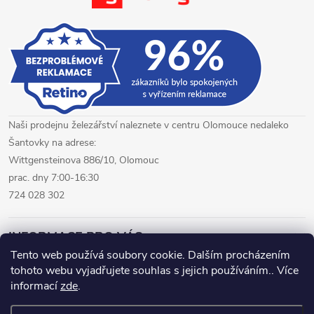
p
i
s
u
Naši prodejnu železářství naleznete v centru Olomouce nedaleko
Šantovky na adrese:
Wittgensteinova 886/10, Olomouc
prac. dny 7:00-16:30
724 028 302
INFORMACE PRO VÁS
Tento web používá soubory cookie. Dalším procházením
tohoto webu vyjadřujete souhlas s jejich používáním.. Více
železářství Olomouc
CNC pálení plechů Olomouc
informací
zde
.
hutní materiál Olomouc