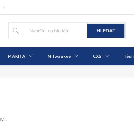
Obchodní podmínky
Podmínky ochrany osobních údajů
Dopra
HLEDAT
MAKITA
Milwaukee
CXS
Těs
y...