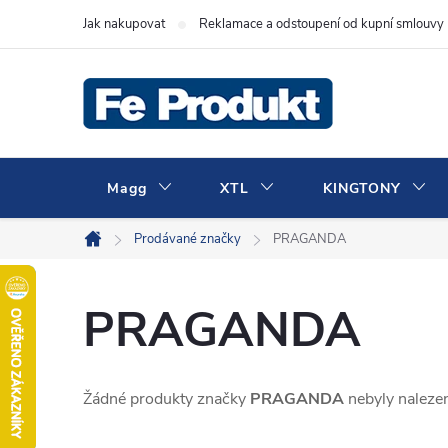
Přejít
Jak nakupovat
Reklamace a odstoupení od kupní smlouvy
na
obsah
Magg
XTL
KINGTONY
Prodávané značky
PRAGANDA
Domů
PRAGANDA
Žádné produkty značky
PRAGANDA
nebyly nalezen