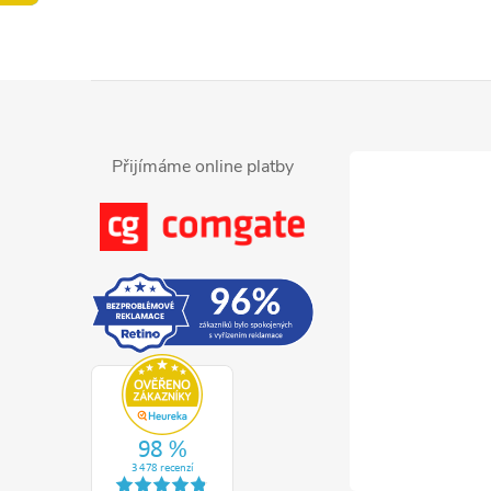
Z
á
Přijímáme online platby
p
a
t
í