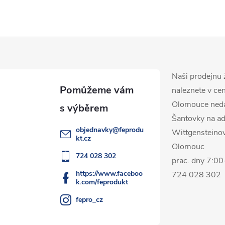
Naši prodejnu 
naleznete v ce
Olomouce ned
Šantovky na ad
objednavky
@
feprodu
Wittgensteino
kt.cz
Olomouc
724 028 302
prac. dny 7:0
https://www.faceboo
724 028 302
k.com/feprodukt
fepro_cz