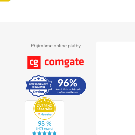
Z
á
Přijímáme online platby
p
a
t
í