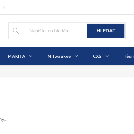
Obchodní podmínky
Podmínky ochrany osobních údajů
Dopra
HLEDAT
MAKITA
Milwaukee
CXS
Těs
y...