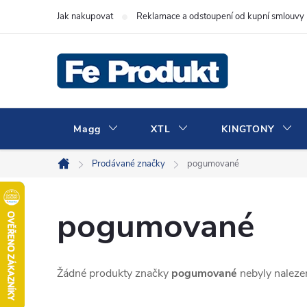
Přejít
Jak nakupovat
Reklamace a odstoupení od kupní smlouvy
na
obsah
Magg
XTL
KINGTONY
Prodávané značky
pogumované
Domů
pogumované
Žádné produkty značky
pogumované
nebyly nalezen