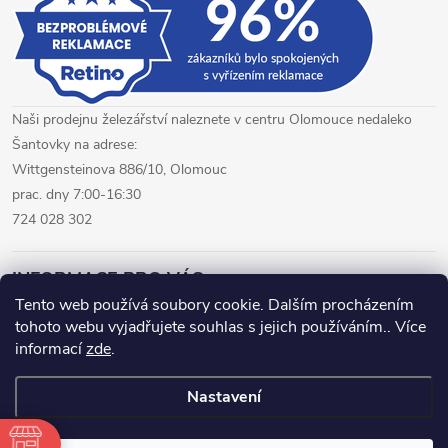
Naši prodejnu železářství naleznete v centru Olomouce nedaleko
Šantovky na adrese:
Wittgensteinova 886/10, Olomouc
prac. dny 7:00-16:30
724 028 302
INFORMACE PRO VÁS
Tento web používá soubory cookie. Dalším procházením
tohoto webu vyjadřujete souhlas s jejich používáním.. Více
železářství Olomouc
CNC pálení plechů Olomouc
informací
zde
.
hutní materiál Olomouc
Nastavení
Copyright 2026
www.fepro.cz
. Všechna práva vyhrazena.