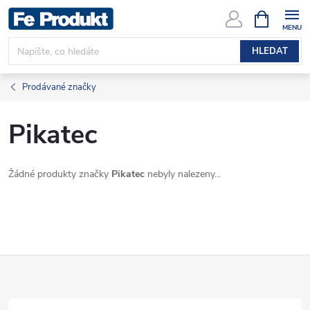
Přejít
NÁKUPNÍ
KOŠÍK
na
obsah
HLEDAT
Prodávané značky
Pikatec
Žádné produkty značky
Pikatec
nebyly nalezeny...
Z
á