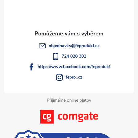
p
a
t
objednavky
@
feprodukt.cz
í
724 028 302
https://www.facebook.com/feprodukt
fepro_cz
Přijímáme online platby