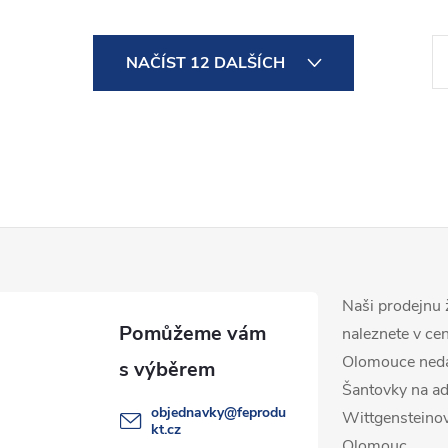
S
NAČÍST 12 DALŠÍCH
t
r
á
n
k
o
v
á
Naši prodejnu 
n
naleznete v ce
Olomouce ned
í
Šantovky na ad
objednavky
@
feprodu
Wittgensteino
kt.cz
Olomouc