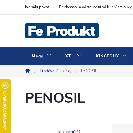
Přejít
Jak nakupovat
Reklamace a odstoupení od kupní smlouvy
na
obsah
Magg
XTL
KINGTONY
Prodávané značky
PENOSIL
Domů
PENOSIL
Ř
NEJLEVNĚJŠÍ