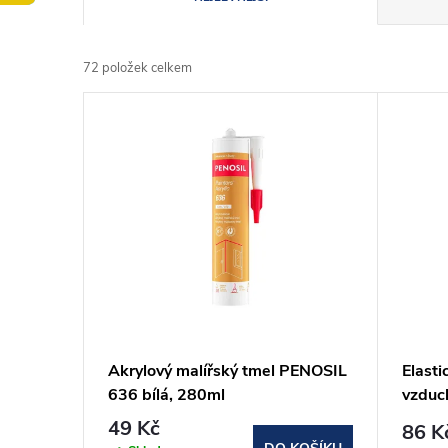
a
72
položek celkem
z
V
e
ý
n
p
í
i
p
s
r
p
Akrylový malířský tmel PENOSIL
Elasti
o
636 bílá, 280ml
vzduc
r
šedá,
49 Kč
d
86 K