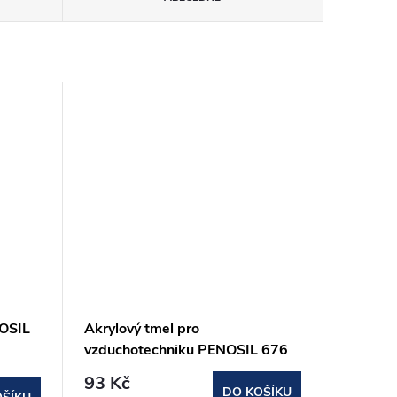
NOSIL
Akrylový tmel pro
vzduchotechniku PENOSIL 676
šedá, 280ml
93 Kč
DO KOŠÍKU