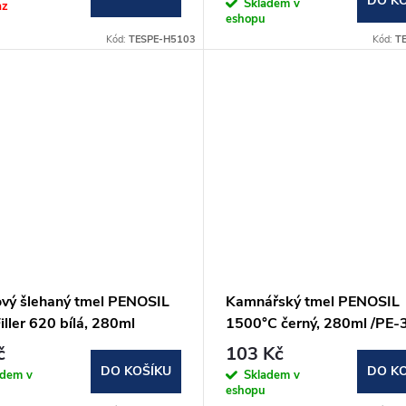
DO K
Skladem v
az
eshopu
Kód:
TESPE-H5103
Kód:
T
ový šlehaný tmel PENOSIL
Kamnářský tmel PENOSIL
iller 620 bílá, 280ml
1500°C černý, 280ml /PE-
ný také na sádrokarton)
č
103 Kč
DO KOŠÍKU
DO K
adem v
Skladem v
eshopu