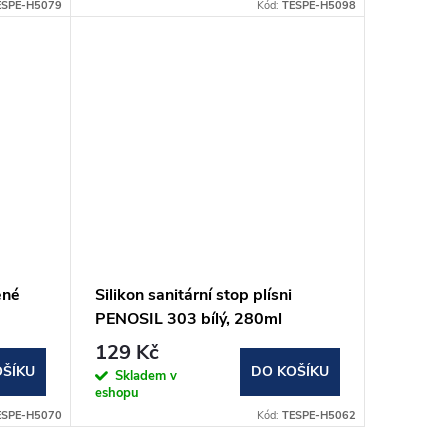
ESPE-H5079
Kód:
TESPE-H5098
ěné
Silikon sanitární stop plísni
PENOSIL 303 bílý, 280ml
129 Kč
OŠÍKU
DO KOŠÍKU
Skladem v
eshopu
ESPE-H5070
Kód:
TESPE-H5062