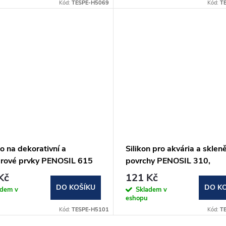
Kód:
TESPE-H5069
Kód:
T
o na dekorativní a
Silikon pro akvária a sklen
iérové prvky PENOSIL 615
povrchy PENOSIL 310,
280ml
transparentní, 280ml
Kč
121 Kč
DO KOŠÍKU
DO K
adem v
Skladem v
eshopu
Kód:
TESPE-H5101
Kód:
T