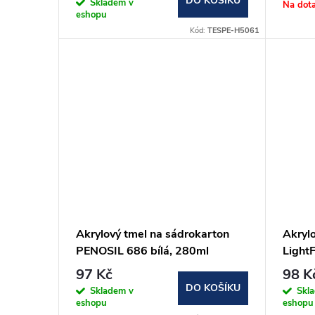
DO KOŠÍKU
o
Skladem v
Na dot
eshopu
u
Kód:
TESPE-H5061
d
k
u
t
k
ů
t
ů
Akrylový tmel na sádrokarton
Akryl
PENOSIL 686 bílá, 280ml
LightF
(vhod
97 Kč
98 K
DO KOŠÍKU
Skladem v
Skl
eshopu
eshopu