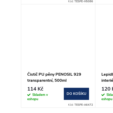
Kód:
TESPE-H5086
Čistič PU pěny PENOSIL 929
Lepidl
transparentní, 500ml
inter
bílá, 
114 Kč
120 
DO KOŠÍKU
Skladem v
Skl
eshopu
eshopu
Kód:
TESPE-A6472