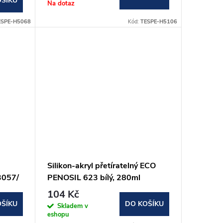
OŠÍKU
Na dotaz
ESPE-H5068
Kód:
TESPE-H5106
Silikon-akryl přetíratelný ECO
3057/
PENOSIL 623 bílý, 280ml
104 Kč
OŠÍKU
DO KOŠÍKU
Skladem v
eshopu