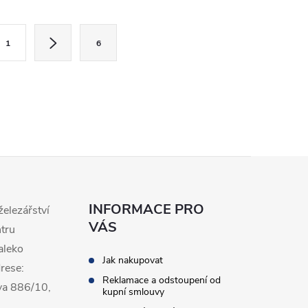
1
6
INFORMACE PRO
železářství
VÁS
ntru
aleko
Jak nakupovat
rese:
Reklamace a odstoupení od
va 886/10,
kupní smlouvy