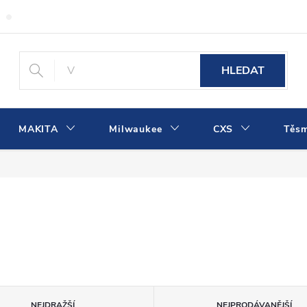
Obchodní podmínky
Podmínky ochrany osobních údajů
Dopra
HLEDAT
MAKITA
Milwaukee
CXS
Těs
NEJDRAŽŠÍ
NEJPRODÁVANĚJŠÍ