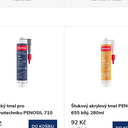
cký tmel pro
Štukový akrylový tmel PE
hotechniku PENOSIL 710
655 bílý, 280ml
 280ml
92 Kč
č
DO KOŠÍKU