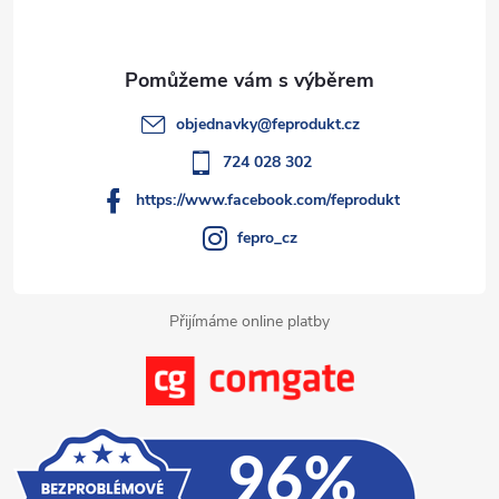
p
r
í
v
a
k
t
objednavky
@
feprodukt.cz
y
í
724 028 302
v
https://www.facebook.com/feprodukt
ý
fepro_cz
p
i
Přijímáme online platby
s
u