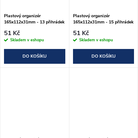
ů
ů
Plastový organizér
Plastový organizér
165x112x31mm - 13 přihrádek
165x112x31mm - 15 přihrádek
51 Kč
51 Kč
Skladem v eshopu
Skladem v eshopu
DO KOŠÍKU
DO KOŠÍKU