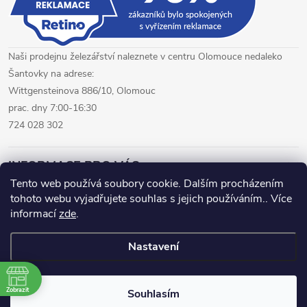
Naši prodejnu železářství naleznete v centru Olomouce nedaleko
Šantovky na adrese:
Wittgensteinova 886/10, Olomouc
prac. dny 7:00-16:30
724 028 302
INFORMACE PRO VÁS
Tento web používá soubory cookie. Dalším procházením
tohoto webu vyjadřujete souhlas s jejich používáním.. Více
železářství Olomouc
CNC pálení plechů Olomouc
informací
zde
.
hutní materiál Olomouc
Nastavení
Copyright 2026
www.fepro.cz
. Všechna práva vyhrazena.
Zobrazit
Souhlasím
Vytvořil Shoptet Premium