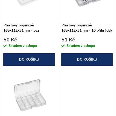
n
i
í
s
p
Plastový organizér
Plastový organizér
165x112x31mm - bez
165x112x31mm - 10 přihrádek
p
přihrádek
r
50 Kč
51 Kč
r
Skladem v eshopu
Skladem v eshopu
o
o
DO KOŠÍKU
DO KOŠÍKU
d
d
u
u
k
k
t
t