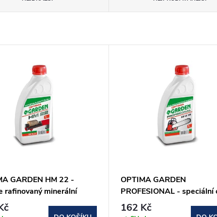
MA GARDEN HM 22 -
OPTIMA GARDEN
 rafinovaný minerální
PROFESIONAL - speciální o
lický olej 1l
Kč
162 Kč