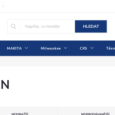
Obchodní podmínky
Podmínky ochrany osobních údajů
Dopra
HLEDAT
MAKITA
Milwaukee
CXS
Těs
EN
NEJDRAŽŠÍ
NEJPRODÁVANĚJŠÍ