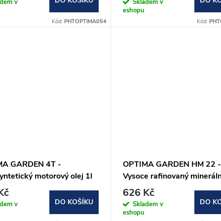
DO KOŠÍKU
DO K
adem v
Skladem v
eshopu
Kód:
PHTOPTIMA054
Kód:
PHT
MA GARDEN 4T -
OPTIMA GARDEN HM 22 -
ntetický motorový olej 1l
Vysoce rafinovaný mineráln
hydraulický olej 5l
Kč
626 Kč
DO KOŠÍKU
DO K
adem v
Skladem v
eshopu