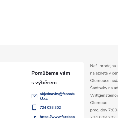
Naši prodejnu 
naleznete v ce
Olomouce ned
Šantovky na ad
objednavky
@
feprodu
Wittgensteino
kt.cz
Olomouc
724 028 302
prac. dny 7:0
https://www.faceboo
724 028 302