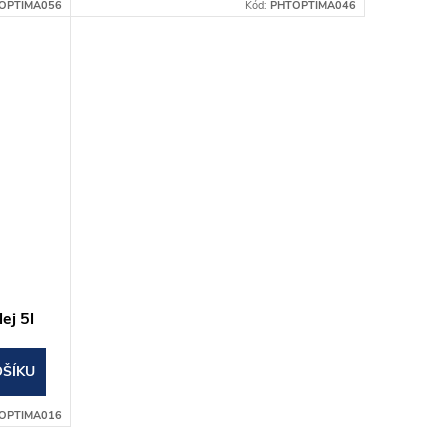
OPTIMA056
Kód:
PHTOPTIMA046
ej 5l
OŠÍKU
OPTIMA016