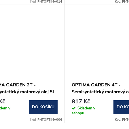
Kód:
PHTOPTIMA014
Kód:
PHT
MA GARDEN 2T -
OPTIMA GARDEN 4T -
ntetický motorový olej 5l
Semisyntetický motorový ol
Kč
817 Kč
DO KOŠÍKU
DO K
adem v
Skladem v
eshopu
Kód:
PHTOPTIMA006
Kód:
PHT