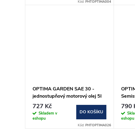
Kód:
PHTOPTIMA004
OPTIMA GARDEN SAE 30 -
OPTI
jednostupňový motorový olej 5l
Semisy
727 Kč
790 
DO KOŠÍKU
Skladem v
Skl
eshopu
eshopu
Kód:
PHTOPTIMA026