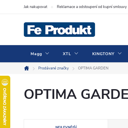
Přejít
Jak nakupovat
Reklamace a odstoupení od kupní smlouvy
na
obsah
Magg
XTL
KINGTONY
Prodávané značky
OPTIMA GARDEN
Domů
OPTIMA GARD
Ř
NEJLEVNĚJŠÍ