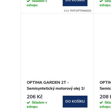
DO KOŠÍKU
o
Skladem v
Skl
eshopu
eshopu
u
Kód:
PHTOPTIMA002
d
k
u
t
k
ů
t
ů
OPTIMA GARDEN 2T -
OPTI
Semisyntetický motorový olej 1l
Semisy
206 Kč
208 
DO KOŠÍKU
Skladem v
Skl
eshopu
eshopu