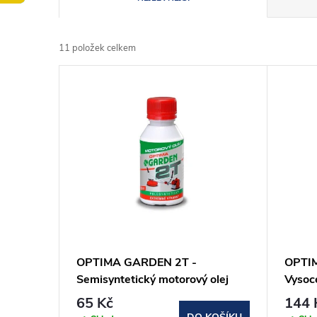
a
11
položek celkem
z
V
e
ý
n
p
í
i
p
s
r
p
OPTIMA GARDEN 2T -
OPTI
o
Semisyntetický motorový olej
Vysoce
r
100ml
hydrau
65 Kč
144 
d