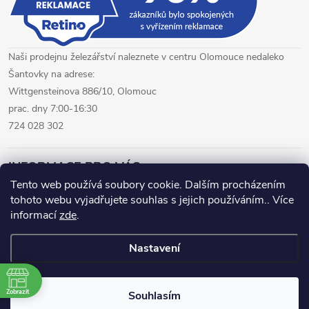
Naši prodejnu železářství naleznete v centru Olomouce nedaleko
Šantovky na adrese:
Wittgensteinova 886/10, Olomouc
prac. dny 7:00-16:30
724 028 302
INFORMACE PRO VÁS
Tento web používá soubory cookie. Dalším procházením
tohoto webu vyjadřujete souhlas s jejich používáním.. Více
železářství Olomouc
CNC pálení plechů Olomouc
informací
zde
.
hutní materiál Olomouc
Nastavení
Copyright 2026
www.fepro.cz
. Všechna práva vyhrazena.
Zobrazit
Souhlasím
Vytvořil Shoptet Premium