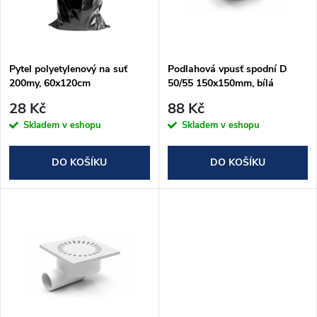
n
i
í
s
p
Pytel polyetylenový na suť
Podlahová vpusť spodní D
200my, 60x120cm
50/55 150x150mm, bílá
p
r
28 Kč
88 Kč
r
Skladem v eshopu
Skladem v eshopu
o
o
DO KOŠÍKU
DO KOŠÍKU
d
d
u
u
k
k
t
t