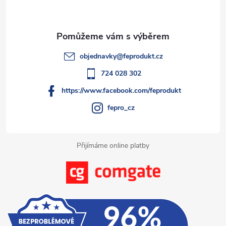
p
r
í
v
a
k
t
objednavky
@
feprodukt.cz
y
í
724 028 302
v
https://www.facebook.com/feprodukt
ý
fepro_cz
p
i
Přijímáme online platby
s
u