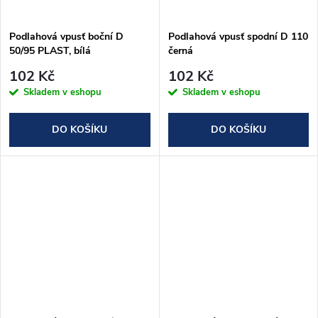
ů
ů
Podlahová vpusť boční D
Podlahová vpusť spodní D 110
50/95 PLAST, bílá
černá
102 Kč
102 Kč
Skladem v eshopu
Skladem v eshopu
DO KOŠÍKU
DO KOŠÍKU