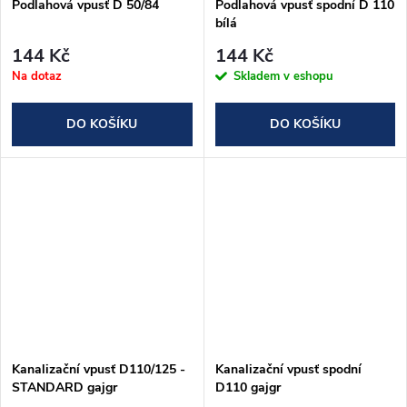
Podlahová vpusť D 50/84
Podlahová vpusť spodní D 110
bílá
144 Kč
144 Kč
Na dotaz
Skladem v eshopu
DO KOŠÍKU
DO KOŠÍKU
Kanalizační vpusť D110/125 -
Kanalizační vpusť spodní
STANDARD gajgr
D110 gajgr