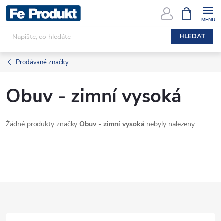
Přejít
NÁKUPNÍ
KOŠÍK
na
obsah
HLEDAT
Prodávané značky
Obuv - zimní vysoká
Žádné produkty značky
Obuv - zimní vysoká
nebyly nalezeny...
Z
á