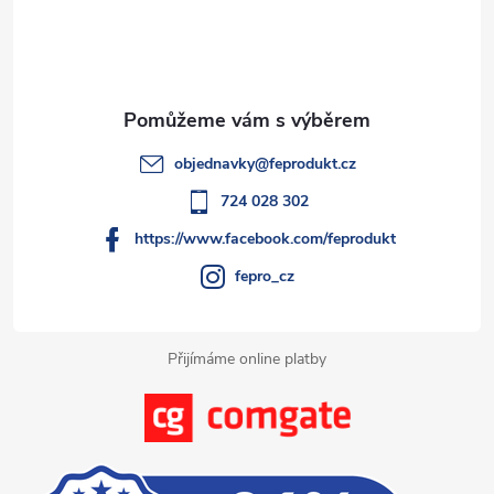
p
a
t
objednavky
@
feprodukt.cz
í
724 028 302
https://www.facebook.com/feprodukt
fepro_cz
Přijímáme online platby