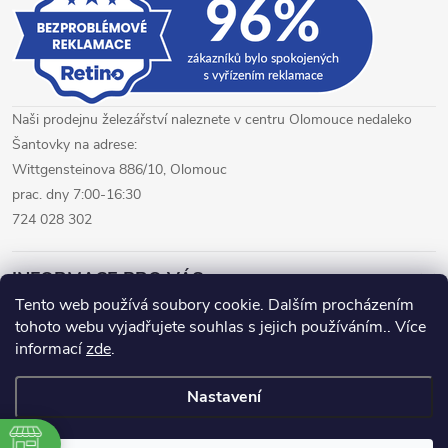
Naši prodejnu železářství naleznete v centru Olomouce nedaleko
Šantovky na adrese:
Wittgensteinova 886/10, Olomouc
prac. dny 7:00-16:30
724 028 302
INFORMACE PRO VÁS
Tento web používá soubory cookie. Dalším procházením
tohoto webu vyjadřujete souhlas s jejich používáním.. Více
železářství Olomouc
CNC pálení plechů Olomouc
informací
zde
.
hutní materiál Olomouc
Nastavení
Copyright 2026
www.fepro.cz
. Všechna práva vyhrazena.