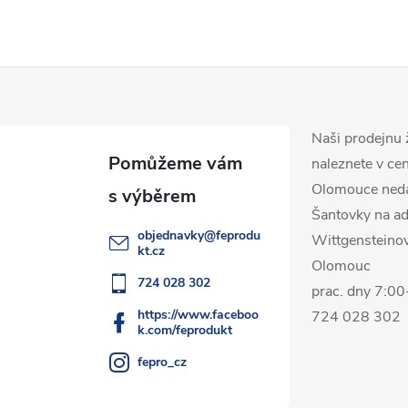
Naši prodejnu 
naleznete v ce
Olomouce ned
Šantovky na ad
objednavky
@
feprodu
Wittgensteino
kt.cz
Olomouc
724 028 302
prac. dny 7:0
https://www.faceboo
724 028 302
k.com/feprodukt
fepro_cz