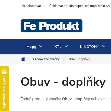
Přejít
Jak nakupovat
Reklamace a odstoupení od kupní smlouvy
na
obsah
Magg
XTL
KINGTONY
Prodávané značky
Obuv - doplňky
Domů
Obuv - doplňky
Žádné produkty značky
Obuv - doplňky
nebyly nalez