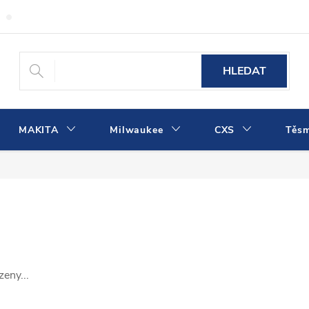
Obchodní podmínky
Podmínky ochrany osobních údajů
Dopra
HLEDAT
MAKITA
Milwaukee
CXS
Těs
eny...