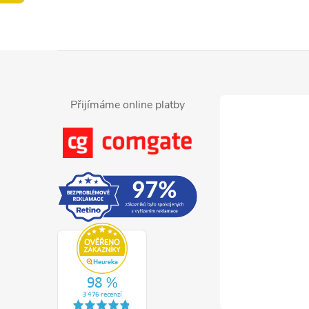
Z
á
Přijímáme online platby
p
a
t
í