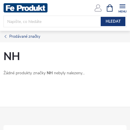
Přejít
NÁKUPNÍ
KOŠÍK
na
obsah
HLEDAT
Prodávané značky
NH
Žádné produkty značky
NH
nebyly nalezeny...
Z
á