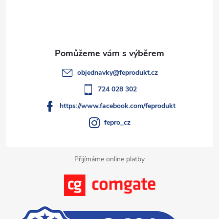
p
a
t
objednavky
@
feprodukt.cz
í
724 028 302
https://www.facebook.com/feprodukt
fepro_cz
Přijímáme online platby