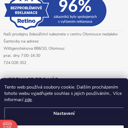
Naši prodejnu železářství naleznete v centru Olomouce nedaleko
Šantovky na adrese:
Wittgensteinova 886/10, Olomouc
prac. dny 7:00-16:30
724 028 302
INFORMACE PRO VÁS
Tento web používá soubory cookie. Dalším procházením
tohoto webu vyjadřujete souhlas s jejich používáním.. Více
železářství Olomouc
CNC pálení plechů Olomouc
informací
zde
.
hutní materiál Olomouc
Nastavení
Copyright 2026
www.fepro.cz
. Všechna práva vyhrazena.