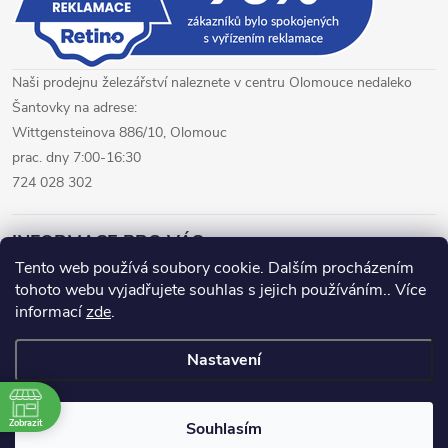
Naši prodejnu železářství naleznete v centru Olomouce nedaleko
Šantovky na adrese:
Wittgensteinova 886/10, Olomouc
prac. dny 7:00-16:30
724 028 302
INFORMACE PRO VÁS
Tento web používá soubory cookie. Dalším procházením
tohoto webu vyjadřujete souhlas s jejich používáním.. Více
železářství Olomouc
CNC pálení plechů Olomouc
informací
zde
.
hutní materiál Olomouc
Nastavení
Copyright 2026
www.fepro.cz
. Všechna práva vyhrazena.
Zobrazit
Souhlasím
Vytvořil Shoptet Premium