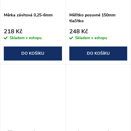
ů
ů
Měrka závitová 0,25-6mm
Měřítko posuvné 150mm
tlačítko
218 Kč
248 Kč
Skladem v eshopu
Skladem v eshopu
DO KOŠÍKU
DO KOŠÍKU