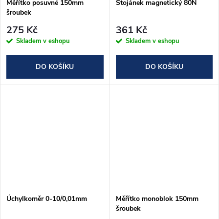
Měřítko posuvné 150mm
Stojánek magnetický 80N
šroubek
275 Kč
361 Kč
Skladem v eshopu
Skladem v eshopu
DO KOŠÍKU
DO KOŠÍKU
Úchylkoměr 0-10/0,01mm
Měřítko monoblok 150mm
šroubek