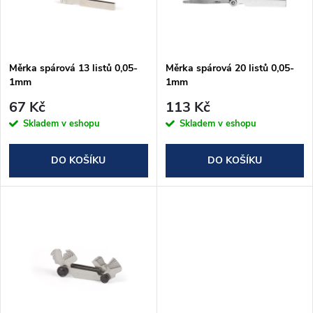
n
i
í
s
p
Měrka spárová 13 listů 0,05-
Měrka spárová 20 listů 0,05-
1mm
1mm
p
r
67 Kč
113 Kč
r
Skladem v eshopu
Skladem v eshopu
o
o
DO KOŠÍKU
DO KOŠÍKU
d
d
u
u
k
k
t
t