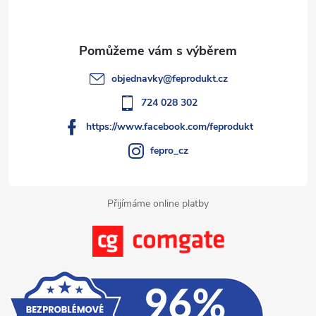
p
r
í
v
a
k
t
objednavky
@
feprodukt.cz
y
í
724 028 302
v
https://www.facebook.com/feprodukt
ý
fepro_cz
p
i
Přijímáme online platby
s
u