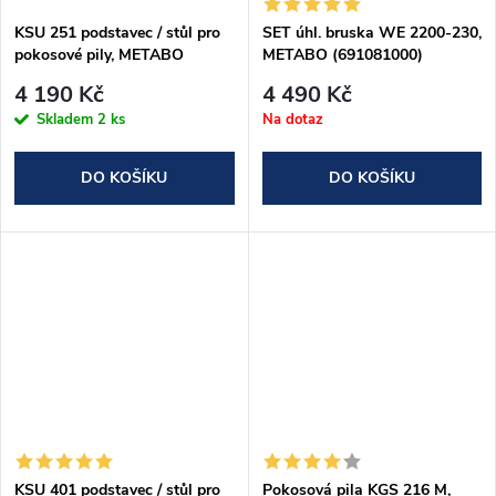
KSU 251 podstavec / stůl pro
SET úhl. bruska WE 2200-230,
pokosové pily, METABO
METABO (691081000)
(629005000)
4 190 Kč
4 490 Kč
Skladem
2 ks
Na dotaz
DO KOŠÍKU
DO KOŠÍKU
KSU 401 podstavec / stůl pro
Pokosová pila KGS 216 M,