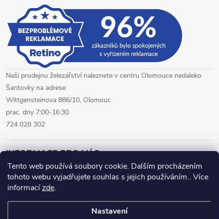
Naši prodejnu železářství naleznete v centru Olomouce nedaleko
Šantovky na adrese:
Wittgensteinova 886/10, Olomouc
prac. dny 7:00-16:30
724 028 302
INFORMACE PRO VÁS
Tento web používá soubory cookie. Dalším procházením
tohoto webu vyjadřujete souhlas s jejich používáním.. Více
železářství Olomouc
CNC pálení plechů Olomouc
informací
zde
.
hutní materiál Olomouc
Nastavení