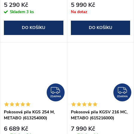
(601205000)
5 290 Kč
5 990 Kč
Skladem
3 ks
Na dotaz
DO KOŠÍKU
DO KOŠÍKU
ZDARMA
Z
ZDARMA
ZDARMA
Pokosová pila KGS 254 M,
Pokosová pila KGSV 216 MC,
METABO (613254000)
METABO (615216000)
6 689 Kč
7 990 Kč