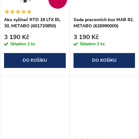
ů
ů
Aku vyžínač RTD 18 LTX BL
Sada pracovních koz MAB 82,
30, METABO (601720850)
METABO (626990000)
3 190 Kč
3 190 Kč
Skladem
2 ks
Skladem
2 ks
DO KOŠÍKU
DO KOŠÍKU