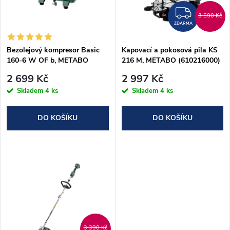
n
i
ZDAR
3 590 Kč
í
ZDARMA
s
p
Bezolejový kompresor Basic
Kapovací a pokosová pila KS
160-6 W OF b, METABO
216 M, METABO (610216000)
p
(601501000)
r
2 699 Kč
2 997 Kč
r
Skladem
4 ks
Skladem
4 ks
o
o
DO KOŠÍKU
DO KOŠÍKU
d
d
u
u
k
k
t
t
3 390 Kč