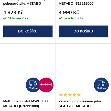
pokosové pily, METABO
METABO (613216000)
(629006000)
4 829 Kč
4 990 Kč
Skladem
2 ks
Skladem
2 ks
DO KOŠÍKU
DO KOŠÍKU
ZDARMA
Z
5 490 Kč
ZDARMA
ZDARMA
Multifunkční stůl MWB 100,
Zařízení pro odsávání pilin
METABO (626991000)
SPA 1200, METABO