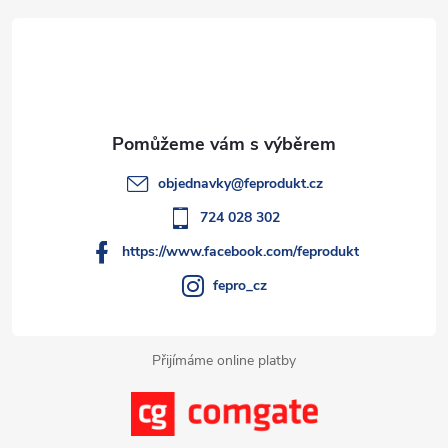
á
á
p
n
p
r
í
v
a
k
t
objednavky
@
feprodukt.cz
y
í
724 028 302
v
https://www.facebook.com/feprodukt
ý
fepro_cz
p
i
Přijímáme online platby
s
u