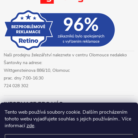
p
i
s
u
Naši prodejnu železářství naleznete v centru Olomouce nedaleko
Šantovky na adrese:
Wittgensteinova 886/10, Olomouc
prac. dny 7:00-16:30
724 028 302
INFORMACE PRO VÁS
Tento web používá soubory cookie. Dalším procházením
tohoto webu vyjadřujete souhlas s jejich používáním.. Více
železářství Olomouc
CNC pálení plechů Olomouc
informací
zde
.
hutní materiál Olomouc