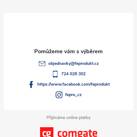
Z
ů
ů
d
á
a
p
c
a
í
t
p
objednavky
@
feprodukt.cz
r
í
724 028 302
v
https://www.facebook.com/feprodukt
k
fepro_cz
y
Přijímáme online platby
v
ý