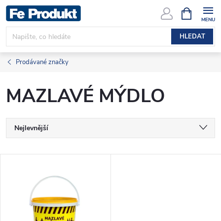
Přejít
NÁKUPNÍ
KOŠÍK
na
obsah
HLEDAT
Prodávané značky
MAZLAVÉ MÝDLO
Ř
Nejlevnější
a
Nejdražší
V
Nejprodávanější
z
ý
Abecedně
e
p