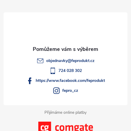
Z
ů
ů
d
á
a
p
c
a
í
t
p
objednavky
@
feprodukt.cz
r
í
724 028 302
v
https://www.facebook.com/feprodukt
k
fepro_cz
y
Přijímáme online platby
v
ý