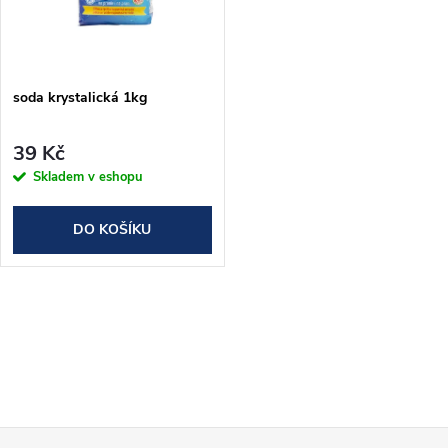
n
i
í
s
p
soda krystalická 1kg
p
r
39 Kč
r
Skladem v eshopu
o
o
DO KOŠÍKU
d
d
u
O
u
k
v
k
l
t
t
á