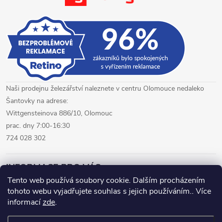
p
i
s
u
Naši prodejnu železářství naleznete v centru Olomouce nedaleko
Šantovky na adrese:
Wittgensteinova 886/10, Olomouc
prac. dny 7:00-16:30
724 028 302
INFORMACE PRO VÁS
Tento web používá soubory cookie. Dalším procházením
tohoto webu vyjadřujete souhlas s jejich používáním.. Více
železářství Olomouc
CNC pálení plechů Olomouc
informací
zde
.
hutní materiál Olomouc