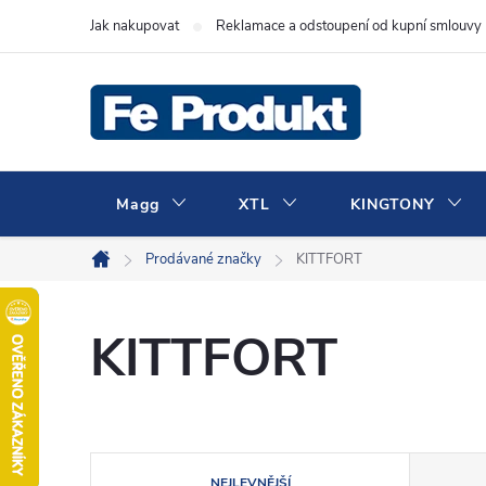
Přejít
Jak nakupovat
Reklamace a odstoupení od kupní smlouvy
na
obsah
Magg
XTL
KINGTONY
Prodávané značky
KITTFORT
Domů
KITTFORT
Ř
NEJLEVNĚJŠÍ