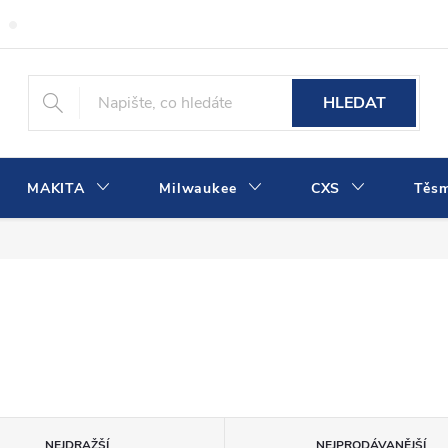
Obchodní podmínky
Podmínky ochrany osobních údajů
Dopra
HLEDAT
MAKITA
Milwaukee
CXS
Těs
NEJDRAŽŠÍ
NEJPRODÁVANĚJŠÍ