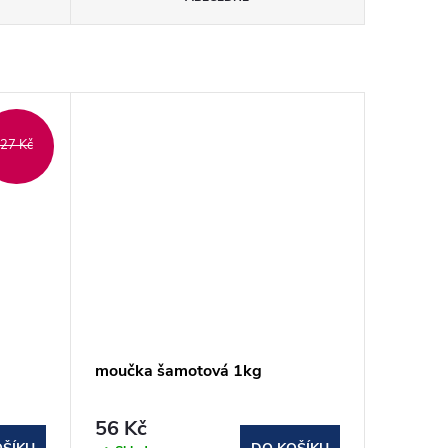
27 Kč
moučka šamotová 1kg
56 Kč