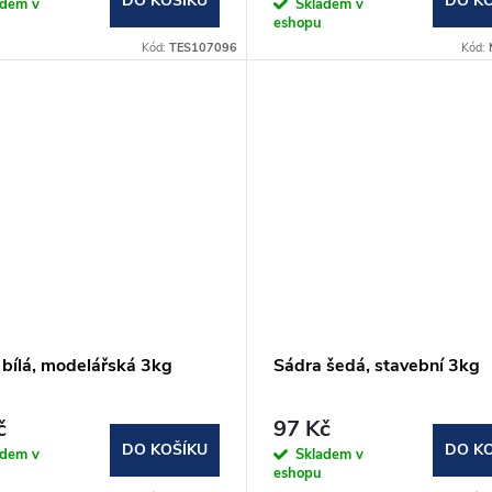
DO KOŠÍKU
DO K
adem v
Skladem v
eshopu
Kód:
TES107096
Kód:
 bílá, modelářská 3kg
Sádra šedá, stavební 3kg
č
97 Kč
DO KOŠÍKU
DO K
adem v
Skladem v
eshopu