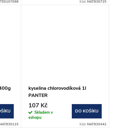
TES107098
Kód:
MAT830725
 400g
kyselina chlorovodíková 1l
PANTER
107 Kč
OŠÍKU
DO KOŠÍKU
Skladem v
eshopu
MAT830115
Kód:
MAT830442