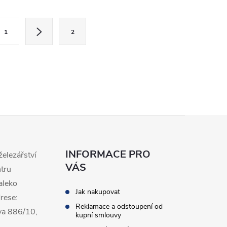
1
2
INFORMACE PRO
železářství
VÁS
ntru
aleko
Jak nakupovat
rese:
Reklamace a odstoupení od
va 886/10,
kupní smlouvy