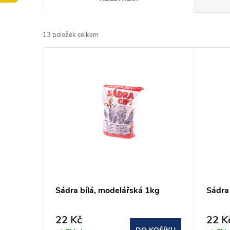
a
13
položek celkem
z
V
e
ý
n
p
í
i
p
s
r
p
Sádra bílá, modelářská 1kg
Sádra
o
r
22 Kč
22 K
d