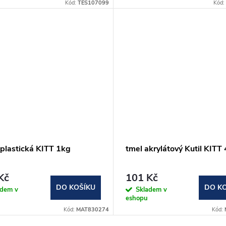
Kód:
TES107099
Kód:
 plastická KITT 1kg
tmel akrylátový Kutil KITT
Kč
101 Kč
DO KOŠÍKU
DO K
adem v
Skladem v
eshopu
Kód:
MAT830274
Kód: