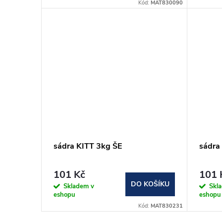
Kód:
MAT830090
sádra KITT 3kg ŠE
sádra
101 Kč
101 
DO KOŠÍKU
Skladem v
Skl
eshopu
eshopu
Kód:
MAT830231