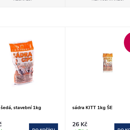
 šedá, stavební 1kg
sádra KITT 1kg ŠE
č
26 Kč