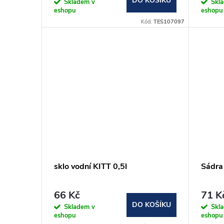
DO KOŠÍKU
o
Skladem v
Skl
eshopu
eshopu
u
Kód:
TES107097
d
k
u
t
k
ů
t
ů
sklo vodní KITT 0,5l
Sádra
66 Kč
71 K
DO KOŠÍKU
Skladem v
Skl
eshopu
eshopu