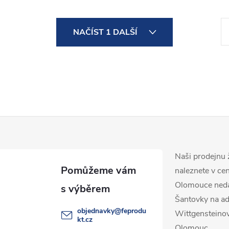
S
NAČÍST 1 DALŠÍ
t
r
á
n
k
o
v
á
Naši prodejnu 
n
naleznete v ce
Olomouce ned
í
Šantovky na ad
objednavky
@
feprodu
Wittgensteino
kt.cz
Olomouc