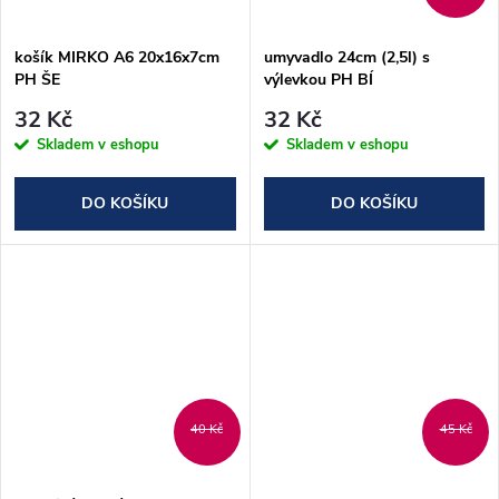
ů
ů
košík MIRKO A6 20x16x7cm
umyvadlo 24cm (2,5l) s
PH ŠE
výlevkou PH BÍ
32 Kč
32 Kč
Skladem v eshopu
Skladem v eshopu
DO KOŠÍKU
DO KOŠÍKU
40 Kč
45 Kč