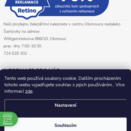
Naši prodejnu železářství naleznete v centru Olomouce nedaleko
Šantovky na adrese:
Wittgensteinova 886/10, Olomouc
prac. dny 7:00-16:30
724 028 302
INFORMACE PRO VÁS
Tento web používá soubory cookie. Dalším procházením
tohoto webu vyjadřujete souhlas s jejich používáním.. Více
železářství Olomouc
CNC pálení plechů Olomouc
informací
zde
.
hutní materiál Olomouc
Nastavení
Copyright 2026
www.fepro.cz
. Všechna práva vyhrazena.
Zobrazit
Souhlasím
Vytvořil Shoptet Premium