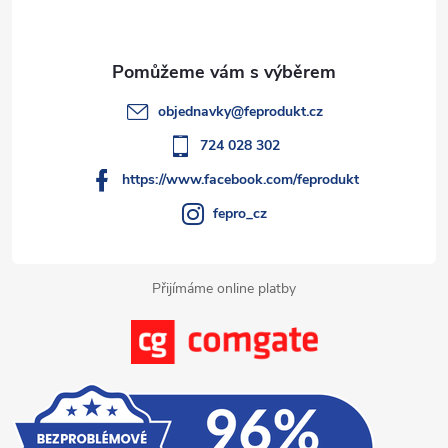
p
r
í
v
a
k
t
objednavky
@
feprodukt.cz
y
í
724 028 302
v
https://www.facebook.com/feprodukt
ý
fepro_cz
p
i
Přijímáme online platby
s
u