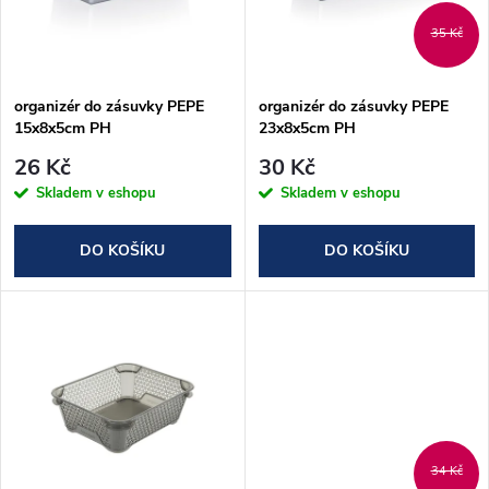
n
i
35 Kč
í
s
p
organizér do zásuvky PEPE
organizér do zásuvky PEPE
15x8x5cm PH
23x8x5cm PH
p
r
26 Kč
30 Kč
r
Skladem v eshopu
Skladem v eshopu
o
o
DO KOŠÍKU
DO KOŠÍKU
d
d
u
u
k
k
t
t
34 Kč