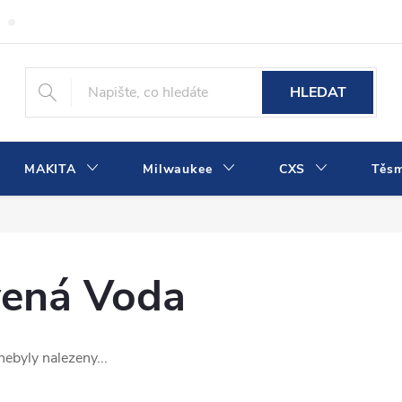
Obchodní podmínky
Podmínky ochrany osobních údajů
Dopra
HLEDAT
MAKITA
Milwaukee
CXS
Těs
vená Voda
nebyly nalezeny...