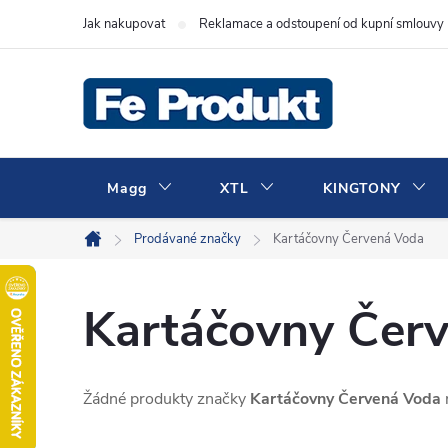
Přejít
Jak nakupovat
Reklamace a odstoupení od kupní smlouvy
na
obsah
Magg
XTL
KINGTONY
Prodávané značky
Kartáčovny Červená Voda
Domů
Kartáčovny Čer
Žádné produkty značky
Kartáčovny Červená Voda