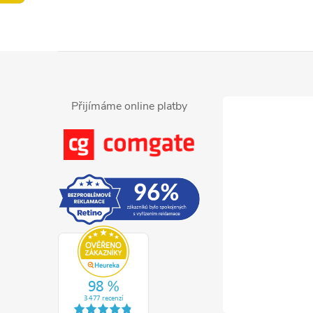
Z
á
Přijímáme online platby
p
a
t
í