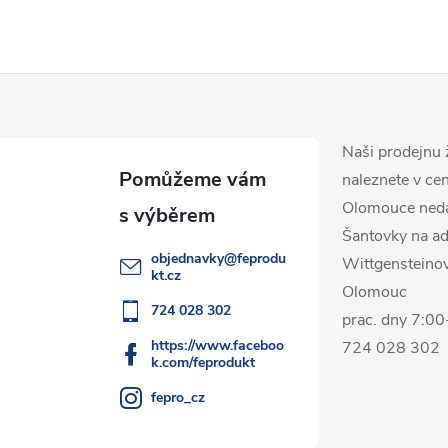
Naši prodejnu 
naleznete v ce
Olomouce ned
Šantovky na ad
objednavky
@
feprodu
Wittgensteino
kt.cz
Olomouc
724 028 302
prac. dny 7:0
https://www.faceboo
724 028 302
k.com/feprodukt
fepro_cz