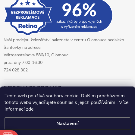
i
s
u
Naši prodejnu železářství naleznete v centru Olomouce nedaleko
Šantovky na adrese:
Wittgensteinova 886/10, Olomouc
prac. dny 7:00-16:30
724 028 302
INFORMACE PRO VÁS
Tento web používá soubory cookie. Dalším procházením
tohoto webu vyjadřujete souhlas s jejich používáním.. Více
železářství Olomouc
CNC pálení plechů Olomouc
informací
zde
.
hutní materiál Olomouc
Nastavení