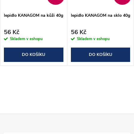
ů
ů
lepidlo KANAGOM na kůži 40g
lepidlo KANAGOM na sklo 40g
56 Kč
56 Kč
Skladem v eshopu
Skladem v eshopu
DO KOŠÍKU
DO KOŠÍKU
O
v
l
Z
á
d