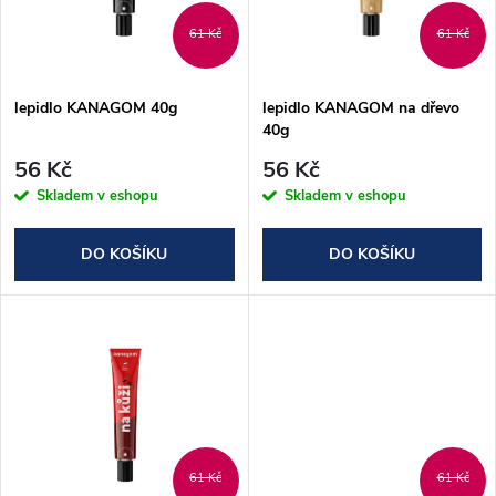
n
i
61 Kč
61 Kč
í
s
p
lepidlo KANAGOM 40g
lepidlo KANAGOM na dřevo
40g
p
r
56 Kč
56 Kč
r
Skladem v eshopu
Skladem v eshopu
o
o
DO KOŠÍKU
DO KOŠÍKU
d
d
u
u
k
k
t
t
61 Kč
61 Kč