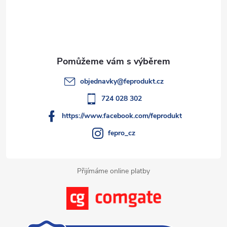
á
a
p
c
a
í
t
p
objednavky
@
feprodukt.cz
r
í
724 028 302
v
https://www.facebook.com/feprodukt
k
fepro_cz
y
Přijímáme online platby
v
ý
p