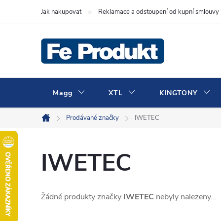
Přejít
Jak nakupovat
Reklamace a odstoupení od kupní smlouvy
na
obsah
Magg
XTL
KINGTONY
Prodávané značky
IWETEC
Domů
IWETEC
Žádné produkty značky
IWETEC
nebyly nalezeny...