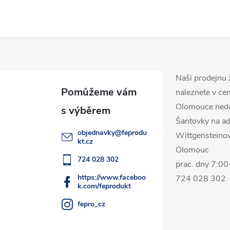
Naši prodejnu 
naleznete v ce
Olomouce ned
Šantovky na ad
objednavky
@
feprodu
Wittgensteino
kt.cz
Olomouc
724 028 302
prac. dny 7:0
https://www.faceboo
724 028 302
k.com/feprodukt
fepro_cz