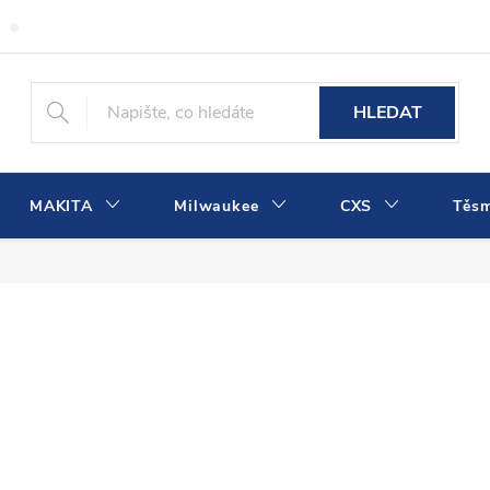
Obchodní podmínky
Podmínky ochrany osobních údajů
Dopra
HLEDAT
MAKITA
Milwaukee
CXS
Těs