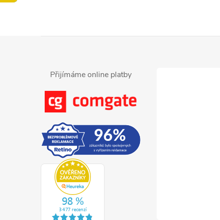
Z
á
Přijímáme online platby
p
a
t
í