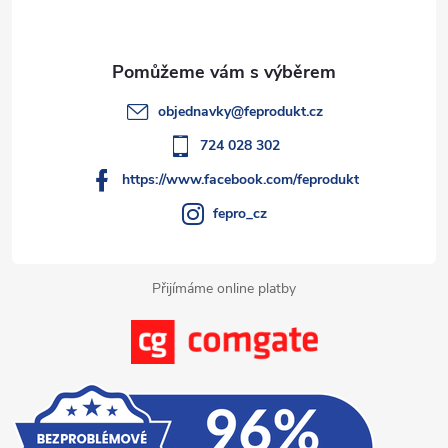
p
r
í
v
a
k
t
objednavky
@
feprodukt.cz
y
í
724 028 302
v
https://www.facebook.com/feprodukt
ý
fepro_cz
p
i
Přijímáme online platby
s
u