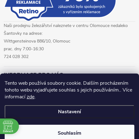
Naši prodejnu železářství naleznete v centru Olomouce nedaleko
Šantovky na adrese:
Wittgensteinova 886/10, Olomouc
prac. dny 7:00-16:30
724 028 302
INFORMACE PRO VÁS
Tento web používá soubory cookie. Dalším procházením
tohoto webu vyjadřujete souhlas s jejich používáním.. Více
železářství Olomouc
CNC pálení plechů Olomouc
informací
zde
.
hutní materiál Olomouc
Nastavení
Copyright 2026
www.fepro.cz
. Všechna práva vyhrazena.
Zobrazit
Souhlasím
Vytvořil Shoptet Premium