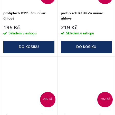
ů
ů
protiplech K195 Zn univer.
protiplech K194 Zn univer.
úhlový
úhlový
195 Kč
219 Kč
Skladem v eshopu
Skladem v eshopu
DO KOŠÍKU
DO KOŠÍKU
292 Kč
292 Kč