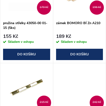
n
i
170 Kč
196 Kč
í
s
p
pružina střelky 43050-00 01-
zámek BOMORO BÍ Zn A210
15 (5ks)
p
r
155 Kč
189 Kč
r
Skladem v eshopu
Skladem v eshopu
o
o
DO KOŠÍKU
DO KOŠÍKU
d
d
u
u
k
k
t
t
215 Kč
242 Kč