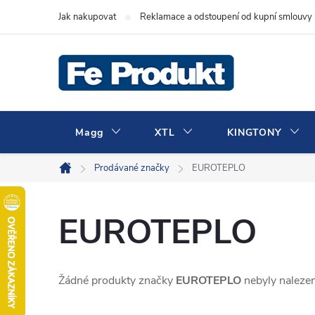
Přejít
Jak nakupovat
Reklamace a odstoupení od kupní smlouvy
na
obsah
Magg
XTL
KINGTONY
Prodávané značky
EUROTEPLO
Domů
EUROTEPLO
Žádné produkty značky
EUROTEPLO
nebyly nalezen