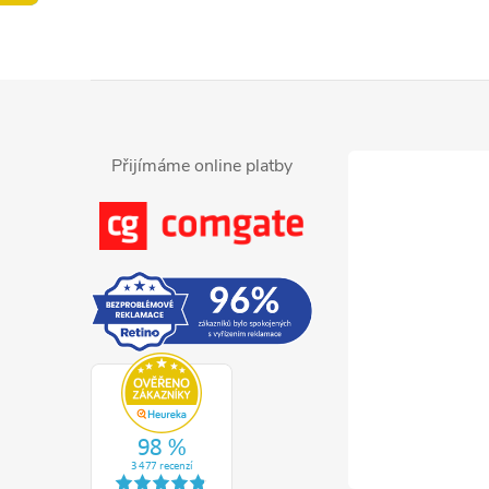
Z
á
Přijímáme online platby
p
a
t
í