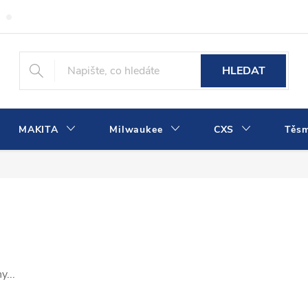
Obchodní podmínky
Podmínky ochrany osobních údajů
Dopra
HLEDAT
MAKITA
Milwaukee
CXS
Těs
y...