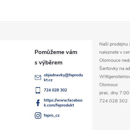
Naši prodejnu 
naleznete v ce
Olomouce ned
Šantovky na ad
objednavky
@
feprodu
Wittgensteino
kt.cz
Olomouc
724 028 302
prac. dny 7:0
https://www.faceboo
724 028 302
k.com/feprodukt
fepro_cz