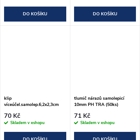
DO KOŠÍKU
DO KOŠÍKU
klip
tlumič nárazů samolepicí
víceúčel.samolep.6,2x2,3cm
10mm PH TRA (50ks)
PH mix barev (2ks)
70 Kč
71 Kč
Skladem v eshopu
Skladem v eshopu
DO KOŠÍKU
DO KOŠÍKU