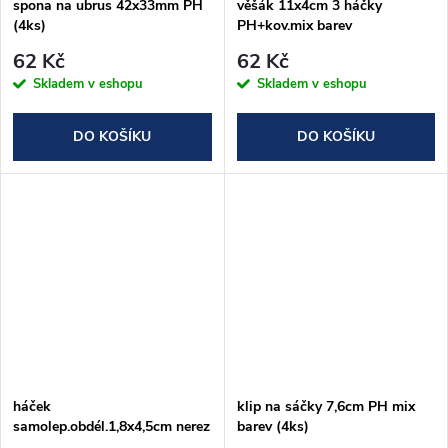
spona na ubrus 42x33mm PH
věšák 11x4cm 3 háčky
(4ks)
PH+kov.mix barev
62 Kč
62 Kč
Skladem v eshopu
Skladem v eshopu
DO KOŠÍKU
DO KOŠÍKU
háček
klip na sáčky 7,6cm PH mix
samolep.obdél.1,8x4,5cm nerez
barev (4ks)
(4ks)