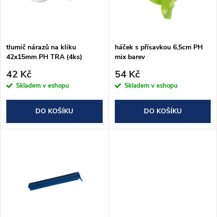
n
i
í
s
p
tlumič nárazů na kliku
háček s přísavkou 6,5cm PH
42x15mm PH TRA (4ks)
mix barev
p
r
42 Kč
54 Kč
r
Skladem v eshopu
Skladem v eshopu
o
o
DO KOŠÍKU
DO KOŠÍKU
d
d
u
u
k
k
t
t