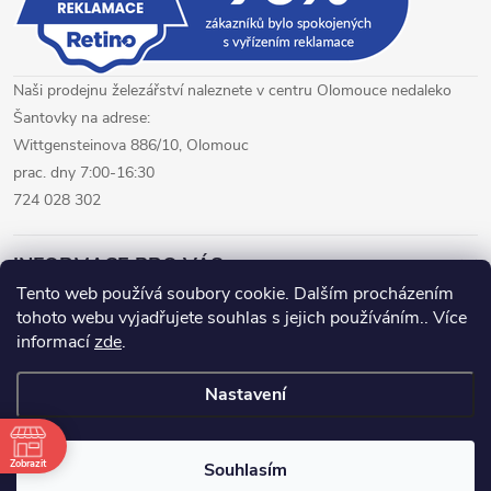
Naši prodejnu železářství naleznete v centru Olomouce nedaleko
Šantovky na adrese:
Wittgensteinova 886/10, Olomouc
prac. dny 7:00-16:30
724 028 302
INFORMACE PRO VÁS
Tento web používá soubory cookie. Dalším procházením
tohoto webu vyjadřujete souhlas s jejich používáním.. Více
železářství Olomouc
CNC pálení plechů Olomouc
informací
zde
.
hutní materiál Olomouc
Nastavení
Copyright 2026
www.fepro.cz
. Všechna práva vyhrazena.
Zobrazit
Souhlasím
Vytvořil Shoptet Premium