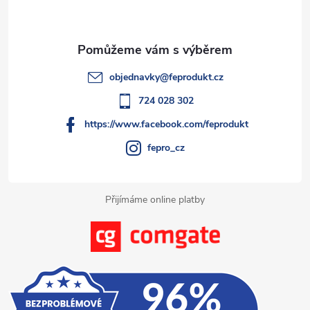
p
r
í
v
a
k
t
objednavky
@
feprodukt.cz
y
í
724 028 302
v
https://www.facebook.com/feprodukt
ý
fepro_cz
p
i
Přijímáme online platby
s
u