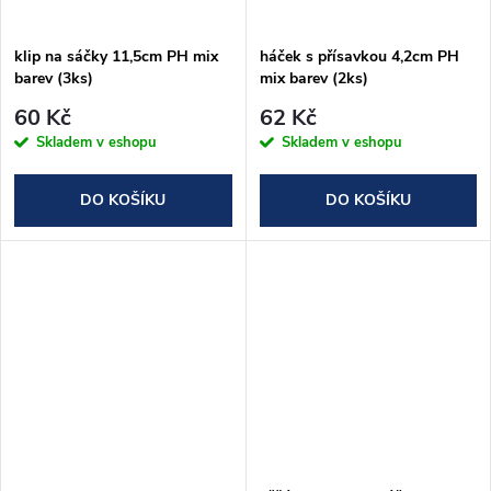
ů
ů
klip na sáčky 11,5cm PH mix
háček s přísavkou 4,2cm PH
barev (3ks)
mix barev (2ks)
60 Kč
62 Kč
Skladem v eshopu
Skladem v eshopu
DO KOŠÍKU
DO KOŠÍKU