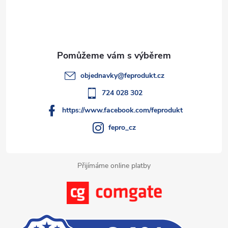
p
a
t
objednavky
@
feprodukt.cz
í
724 028 302
https://www.facebook.com/feprodukt
fepro_cz
Přijímáme online platby