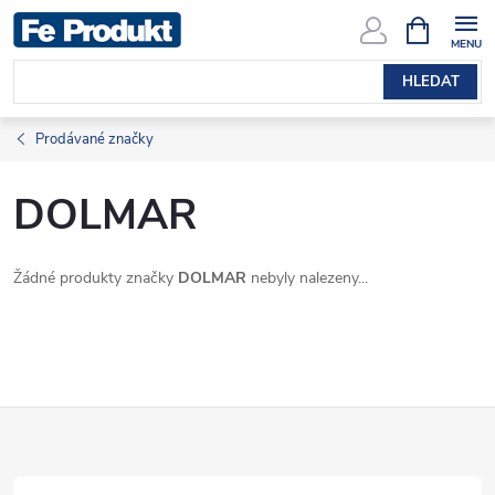
Přejít
NÁKUPNÍ
KOŠÍK
na
obsah
HLEDAT
Prodávané značky
DOLMAR
Žádné produkty značky
DOLMAR
nebyly nalezeny...
Z
á