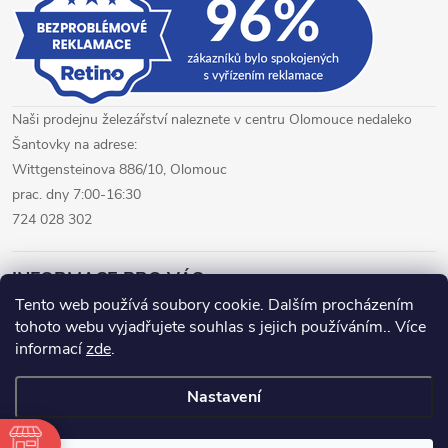
Naši prodejnu železářství naleznete v centru Olomouce nedaleko
Šantovky na adrese:
Wittgensteinova 886/10, Olomouc
prac. dny 7:00-16:30
724 028 302
INFORMACE PRO VÁS
Tento web používá soubory cookie. Dalším procházením
tohoto webu vyjadřujete souhlas s jejich používáním.. Více
železářství Olomouc
CNC pálení plechů Olomouc
informací
zde
.
hutní materiál Olomouc
Nastavení
Copyright 2026
www.fepro.cz
. Všechna práva vyhrazena.