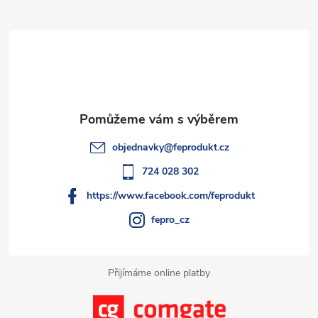
Z
ů
ů
d
á
a
p
c
a
í
t
p
objednavky
@
feprodukt.cz
r
í
724 028 302
v
https://www.facebook.com/feprodukt
k
fepro_cz
y
Přijímáme online platby
v
ý