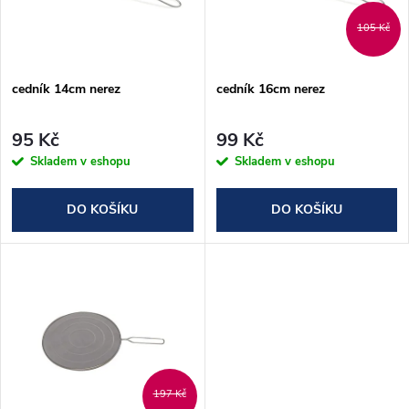
n
i
105 Kč
í
s
p
cedník 14cm nerez
cedník 16cm nerez
p
r
95 Kč
99 Kč
r
Skladem v eshopu
Skladem v eshopu
o
o
DO KOŠÍKU
DO KOŠÍKU
d
d
u
u
k
k
t
t
197 Kč