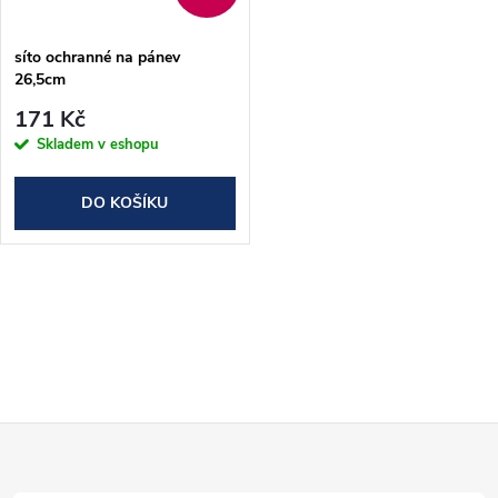
ů
ů
síto ochranné na pánev
26,5cm
171 Kč
Skladem v eshopu
DO KOŠÍKU
O
v
l
Z
á
d