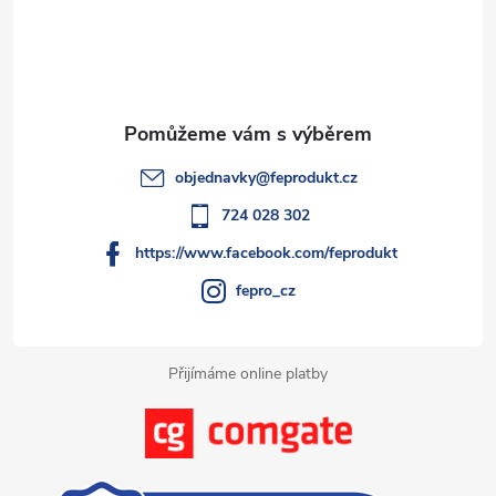
á
a
p
c
a
í
t
p
objednavky
@
feprodukt.cz
r
í
724 028 302
v
https://www.facebook.com/feprodukt
k
fepro_cz
y
Přijímáme online platby
v
ý
p