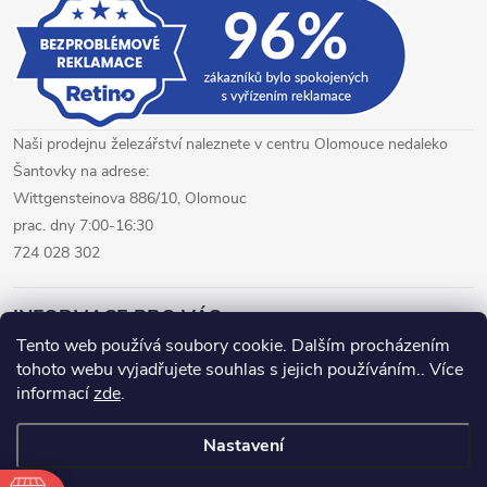
i
s
u
Naši prodejnu železářství naleznete v centru Olomouce nedaleko
Šantovky na adrese:
Wittgensteinova 886/10, Olomouc
prac. dny 7:00-16:30
724 028 302
INFORMACE PRO VÁS
Tento web používá soubory cookie. Dalším procházením
tohoto webu vyjadřujete souhlas s jejich používáním.. Více
železářství Olomouc
CNC pálení plechů Olomouc
informací
zde
.
hutní materiál Olomouc
Nastavení