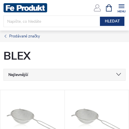
Přejít
NÁKUPNÍ
KOŠÍK
na
obsah
HLEDAT
Prodávané značky
BLEX
Ř
Nejlevnější
a
Nejdražší
V
Nejprodávanější
z
ý
Abecedně
e
p