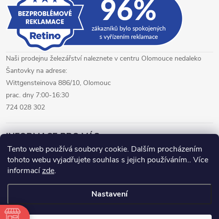
Naši prodejnu železářství naleznete v centru Olomouce nedaleko
Šantovky na adrese:
Wittgensteinova 886/10, Olomouc
prac. dny 7:00-16:30
724 028 302
INFORMACE PRO VÁS
Tento web používá soubory cookie. Dalším procházením
tohoto webu vyjadřujete souhlas s jejich používáním.. Více
železářství Olomouc
CNC pálení plechů Olomouc
informací
zde
.
hutní materiál Olomouc
Nastavení
Copyright 2026
www.fepro.cz
. Všechna práva vyhrazena.