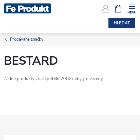
Přejít
NÁKUPNÍ
KOŠÍK
na
obsah
HLEDAT
Prodávané značky
BESTARD
Žádné produkty značky
BESTARD
nebyly nalezeny...
Z
á