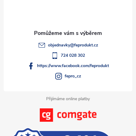
p
a
t
objednavky
@
feprodukt.cz
í
724 028 302
https://www.facebook.com/feprodukt
fepro_cz
Přijímáme online platby