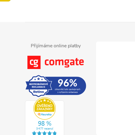
Z
á
Přijímáme online platby
p
a
t
í