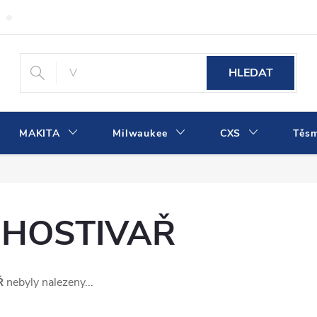
Obchodní podmínky
Podmínky ochrany osobních údajů
Dopra
HLEDAT
MAKITA
Milwaukee
CXS
Těs
 HOSTIVAŘ
Ř
nebyly nalezeny...