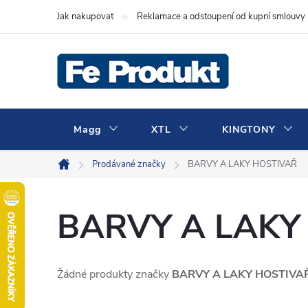
Přejít
Jak nakupovat
Reklamace a odstoupení od kupní smlouvy
na
obsah
Magg
XTL
KINGTONY
Prodávané značky
BARVY A LAKY HOSTIVAŘ
Domů
BARVY A LAKY
Žádné produkty značky
BARVY A LAKY HOSTIVA