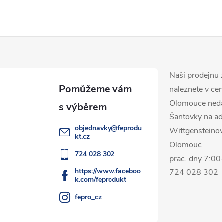
Naši prodejnu 
naleznete v ce
Olomouce ned
Šantovky na ad
objednavky
@
feprodu
Wittgensteino
kt.cz
Olomouc
724 028 302
prac. dny 7:0
https://www.faceboo
724 028 302
k.com/feprodukt
fepro_cz