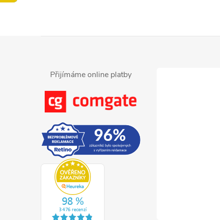
Z
á
Přijímáme online platby
p
a
t
í