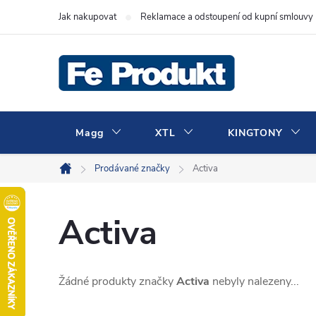
Přejít
Jak nakupovat
Reklamace a odstoupení od kupní smlouvy
na
obsah
Magg
XTL
KINGTONY
Prodávané značky
Activa
Domů
Activa
Žádné produkty značky
Activa
nebyly nalezeny...