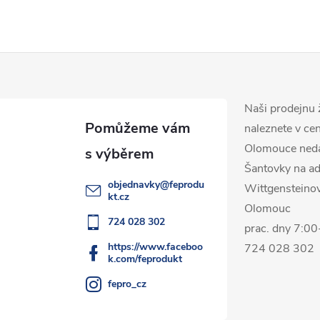
Naši prodejnu 
naleznete v ce
Olomouce ned
Šantovky na ad
objednavky
@
feprodu
Wittgensteino
kt.cz
Olomouc
724 028 302
prac. dny 7:0
https://www.faceboo
724 028 302
k.com/feprodukt
fepro_cz