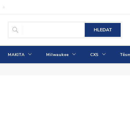
Obchodní podmínky
Podmínky ochrany osobních údajů
Dopra
HLEDAT
MAKITA
Milwaukee
CXS
Těs