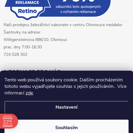
Naši prodejnu železářství naleznete v centru Olomouce nedaleko
Šantovky na adrese:
Wittgensteinova 886/10, Olomouc
prac. dny 7:00-16:30
724 028 302
INFORMACE PRO VÁS
Tento web používá soubory cookie. Dalším procházením
tohoto webu vyjadřujete souhlas s jejich používáním.. Více
železářství Olomouc
CNC pálení plechů Olomouc
informací
zde
.
hutní materiál Olomouc
Nastavení
Copyright 2026
www.fepro.cz
. Všechna práva vyhrazena.
Zobrazit
Souhlasím
Vytvořil Shoptet Premium