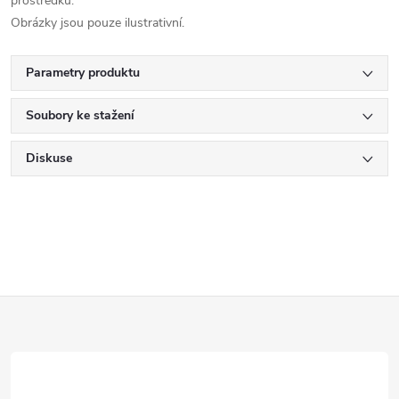
prostředků.
Obrázky jsou pouze ilustrativní.
Parametry produktu
Soubory ke stažení
Diskuse
Z
á