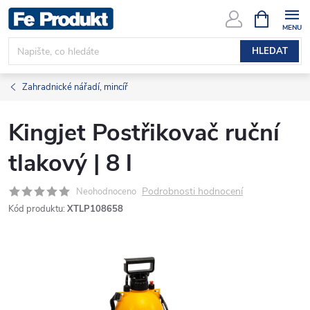
Přejít
NÁKUPNÍ
KOŠÍK
na
obsah
HLEDAT
Zahradnické nářadí, mincíř
Kingjet Postřikovač ruční
tlakový | 8 l
Podrobnosti hodnocení
Neohodnoceno
Kód produktu:
XTLP108658