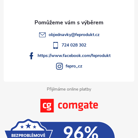
p
a
t
objednavky
@
feprodukt.cz
í
724 028 302
https://www.facebook.com/feprodukt
fepro_cz
Přijímáme online platby