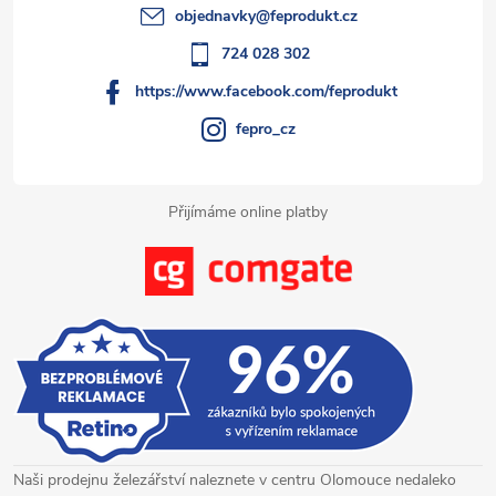
t
objednavky
@
feprodukt.cz
í
724 028 302
https://www.facebook.com/feprodukt
fepro_cz
Přijímáme online platby
Naši prodejnu železářství naleznete v centru Olomouce nedaleko