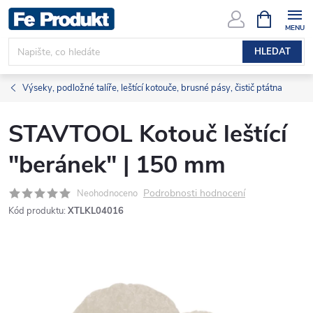
Přejít
NÁKUPNÍ
KOŠÍK
na
obsah
HLEDAT
Výseky, podložné talíře, leštící kotouče, brusné pásy, čistič ptátna
STAVTOOL Kotouč leštící
"beránek" | 150 mm
Podrobnosti hodnocení
Neohodnoceno
Kód produktu:
XTLKL04016