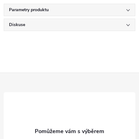
Parametry produktu
Diskuse
Z
á
p
a