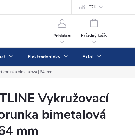
va a platba
Online platby Comgate
Kontakty
CZK
Kamenná prodejn
NÁKUPNÍ
KOŠÍK
Prázdný košík
Přihlášení
mat
Elektrodoplňky
Extol
IVK
í korunka bimetalová | 64 mm
TLINE Vykružovací
orunka bimetalová
 64 mm