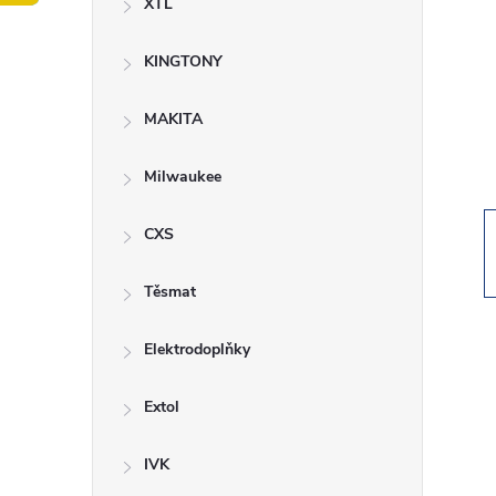
XTL
t
KINGTONY
r
a
MAKITA
n
Milwaukee
n
CXS
í
Těsmat
p
Elektrodoplňky
a
Extol
n
IVK