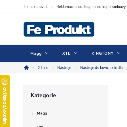
Přejít
Jak nakupovat
Reklamace a odstoupení od kupní smlouvy
na
obsah
Magg
XTL
KINGTONY
XTline
Nástroje
Nástroje do kovu, sklíčidla
Domů
P
Přeskočit
Kategorie
kategorie
o
Magg
s