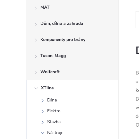
e
MAT
l
Dům, dílna a zahrada
Komponenty pro brány
Tuson, Magg
Wolfcraft
B
o
XTline
k
B
Dílna
v
Elektro
d
Stavba
O
Nástroje