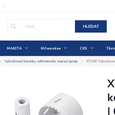
Obchodní podmínky
Podmínky ochrany osobních údajů
Dopra
HLEDAT
MAKITA
Milwaukee
CXS
Těs
Vykružovací korunky, odhrotovače, mazací spreje
XTLINE Vykružovac
X
k
|