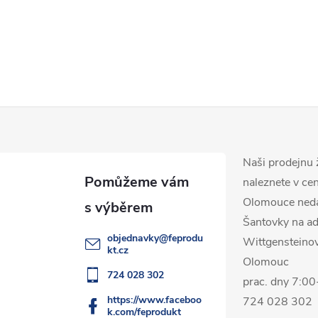
Naši prodejnu 
naleznete v ce
Olomouce ned
Šantovky na ad
objednavky
@
feprodu
Wittgensteino
kt.cz
Olomouc
724 028 302
prac. dny 7:0
https://www.faceboo
724 028 302
k.com/feprodukt