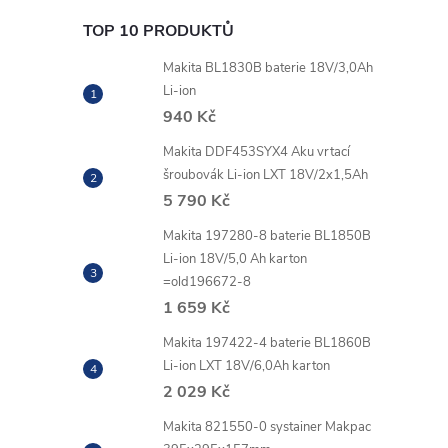
TOP 10 PRODUKTŮ
Makita BL1830B baterie 18V/3,0Ah
Li-ion
940 Kč
Makita DDF453SYX4 Aku vrtací
šroubovák Li-ion LXT 18V/2x1,5Ah
5 790 Kč
Makita 197280-8 baterie BL1850B
Li-ion 18V/5,0 Ah karton
=old196672-8
1 659 Kč
Makita 197422-4 baterie BL1860B
Li-ion LXT 18V/6,0Ah karton
2 029 Kč
Makita 821550-0 systainer Makpac