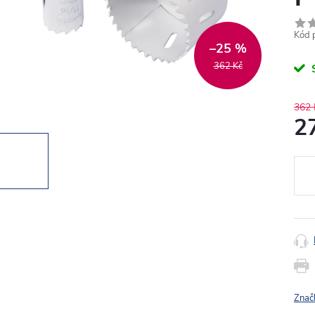
Kód 
–25 %
362 Kč
362 
2
Měr
cena
Znač