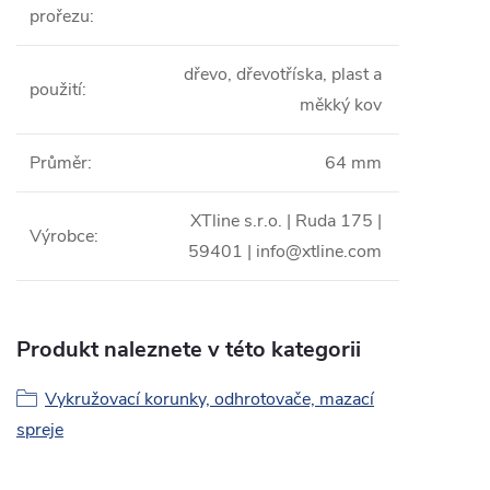
prořezu
:
dřevo, dřevotříska, plast a
použití
:
měkký kov
Průměr
:
64 mm
XTline s.r.o. | Ruda 175 |
Výrobce
:
59401 | info@xtline.com
Produkt naleznete v této kategorii
Vykružovací korunky, odhrotovače, mazací
spreje