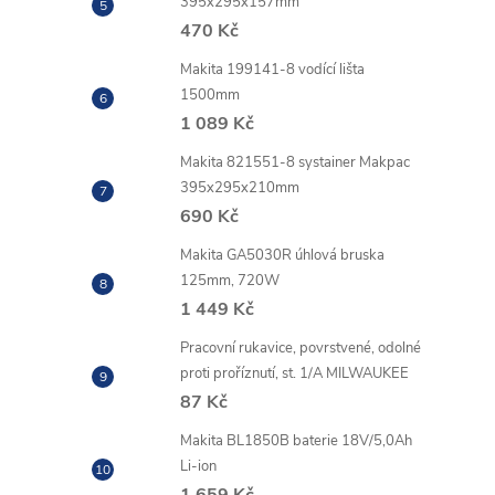
395x295x157mm
470 Kč
Makita 199141-8 vodící lišta
1500mm
1 089 Kč
Makita 821551-8 systainer Makpac
395x295x210mm
690 Kč
Makita GA5030R úhlová bruska
125mm, 720W
1 449 Kč
Pracovní rukavice, povrstvené, odolné
proti proříznutí, st. 1/A MILWAUKEE
87 Kč
Makita BL1850B baterie 18V/5,0Ah
Li-ion
1 659 Kč