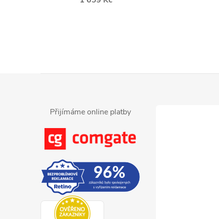
Z
á
Přijímáme online platby
p
a
t
í