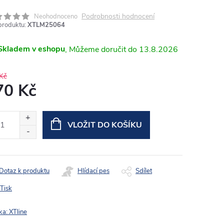
Podrobnosti hodnocení
Neohodnoceno
produktu:
XTLM25064
Skladem v eshopu
13.8.2026
Kč
70 Kč
ná
:
VLOŽIT DO KOŠÍKU
Dotaz k produktu
Hlídací pes
Sdílet
Tisk
ka:
XTline