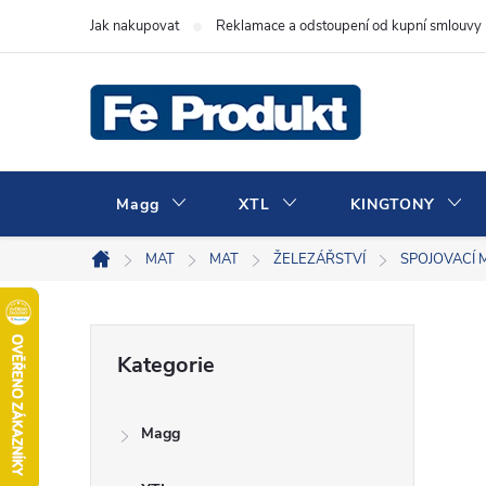
Přejít
Jak nakupovat
Reklamace a odstoupení od kupní smlouvy
na
obsah
Magg
XTL
KINGTONY
MAT
MAT
ŽELEZÁŘSTVÍ
SPOJOVACÍ 
Domů
P
Přeskočit
Kategorie
kategorie
o
Magg
s