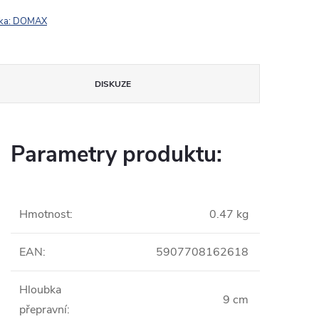
ka:
DOMAX
DISKUZE
Parametry produktu:
Hmotnost
:
0.47 kg
EAN
:
5907708162618
Hloubka
9 cm
přepravní
: