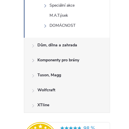
Speciální akce
M.A.T.ýsek
DOMÁCNOST
Dům, dílna a zahrada
Komponenty pro brány
Tuson, Magg
Wolfcraft
XTline