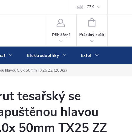
va a platba
Online platby Comgate
Kontakty
CZK
Kamenná prodejn
NÁKUPNÍ
KOŠÍK
Prázdný košík
Přihlášení
mat
Elektrodoplňky
Extol
IVK
ěnou hlavou 5,0x 50mm TX25 ZZ (200ks)
rut tesařský se
apuštěnou hlavou
,0x 50mm TX25 ZZ