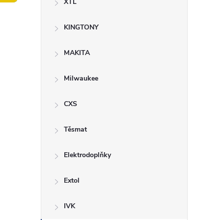
XTL
t
KINGTONY
r
a
MAKITA
n
Milwaukee
n
CXS
í
Těsmat
p
Elektrodoplňky
a
Extol
n
IVK