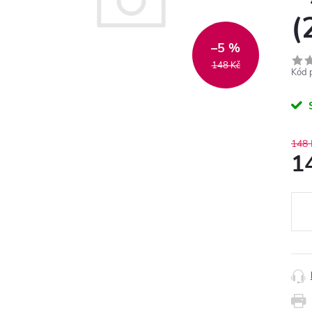
(
–5 %
148 Kč
Kód 
148 
1
Měr
cena