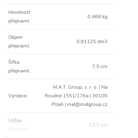
Hmotnost
0,468 kg
přepravní
:
Objem
0,91125 dm3
přepravní
:
Šířka
7,5 cm
přepravní
:
M.A.T. Group, s. r. o. | Na
Výrobce
:
Roudné 1551/176a | 30100
Plzeň | mat@matgroup.cz
Výška
13,5 cm
přepravní
: