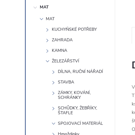
e
MAT
l
MAT
KUCHYŇSKÉ POTŘEBY
ZAHRADA
KAMNA
ŽELEZÁŘSTVÍ
DÍLNA, RUČNÍ NÁŘADÍ
STAVBA
V
ZÁMKY, KOVÁNÍ,
T
SCHRÁNKY
k
SCHŮDKY, ŽEBŘÍKY,
k
ŠTAFLE
š
SPOJOVACÍ MATERIÁL
O
Hmoždinky