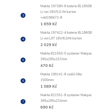
Makita 197280-8 baterie BL1850B
Li-ion 18V/5,0 Ah karton
=old196672-8
1 659 Kč
Makita 197422-4 baterie BL1860B
Li-ion LXT 18V/6,0Ah karton
2 029 Kč
Makita 821550-0 systainer Makpac
395x295x157mm
470 Kč
Makita 199141-8 vodící lišta
1500mm
1 089 Kč
Makita 821551-8 systainer Makpac
395x295x210mm
690 Kč