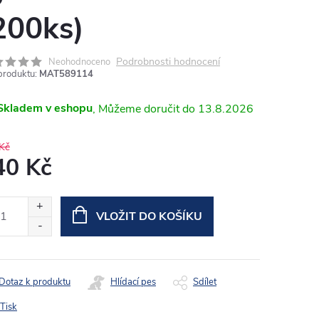
200ks)
Podrobnosti hodnocení
Neohodnoceno
produktu:
MAT589114
Skladem v eshopu
13.8.2026
Kč
40 Kč
ná
:
VLOŽIT DO KOŠÍKU
Dotaz k produktu
Hlídací pes
Sdílet
Tisk