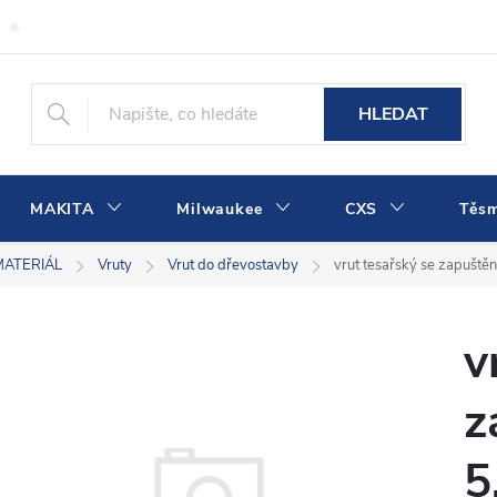
Obchodní podmínky
Podmínky ochrany osobních údajů
Dopra
HLEDAT
MAKITA
Milwaukee
CXS
Těs
MATERIÁL
Vruty
Vrut do dřevostavby
vrut tesařský se zapušt
v
z
5