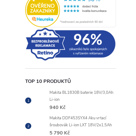
TOP 10 PRODUKTŮ
Makita BL1830B baterie 18V/3,0Ah
Li-ion
940 Kč
Makita DDF453SYX4 Aku vrtací
šroubovák Li-ion LXT 18V/2x1,5Ah
5 790 Kč