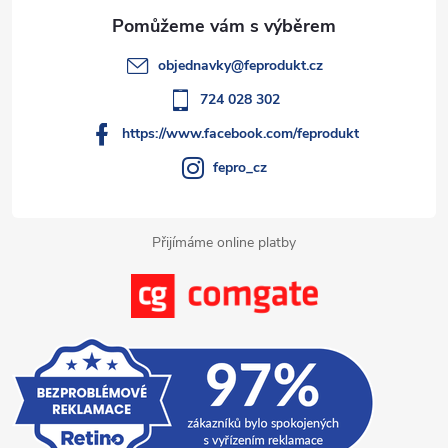
a
t
objednavky
@
feprodukt.cz
í
724 028 302
https://www.facebook.com/feprodukt
fepro_cz
Přijímáme online platby