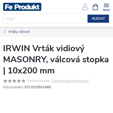
Přejít
NÁKUPNÍ
KOŠÍK
na
obsah
HLEDAT
Vrtáky válcové
IRWIN Vrták vidiový
MASONRY, válcová stopka
| 10x200 mm
Podrobnosti hodnocení
Neohodnoceno
Kód produktu:
XTLJO10501848