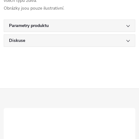
všech typů zdiva.
Obrázky jsou pouze ilustrativní.
Parametry produktu
Diskuse
Z
á
p