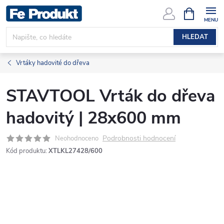
Přejít
NÁKUPNÍ
KOŠÍK
na
obsah
HLEDAT
Vrtáky hadovité do dřeva
STAVTOOL Vrták do dřeva
hadovitý | 28x600 mm
Podrobnosti hodnocení
Neohodnoceno
Kód produktu:
XTLKL27428/600