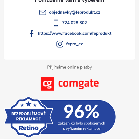
t
objednavky
@
feprodukt.cz
í
724 028 302
https://www.facebook.com/feprodukt
fepro_cz
Přijímáme online platby