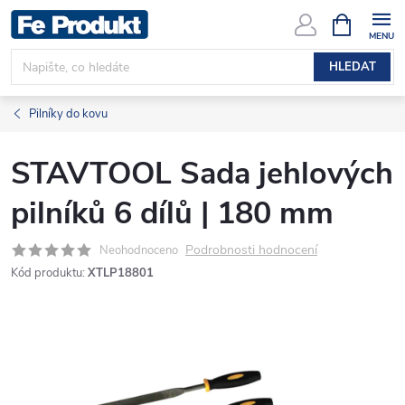
Přejít
NÁKUPNÍ
KOŠÍK
na
obsah
HLEDAT
Pilníky do kovu
STAVTOOL Sada jehlových
pilníků 6 dílů | 180 mm
Podrobnosti hodnocení
Neohodnoceno
Kód produktu:
XTLP18801