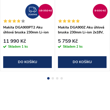
ZDARMA
18 350 Kč
8 690 Kč
ZDARMA
Makita DGA900PT2 Aku
Makita DGA900Z Aku úhlová
úhlová bruska 230mm Li-ion
bruska 230mm Li-ion 2x18V,
LXT 2x18V/5,0Ah
bez aku Z
11 990 Kč
5 759 Kč
Skladem
1 ks
Skladem
2 ks
DO KOŠÍKU
DO KOŠÍKU