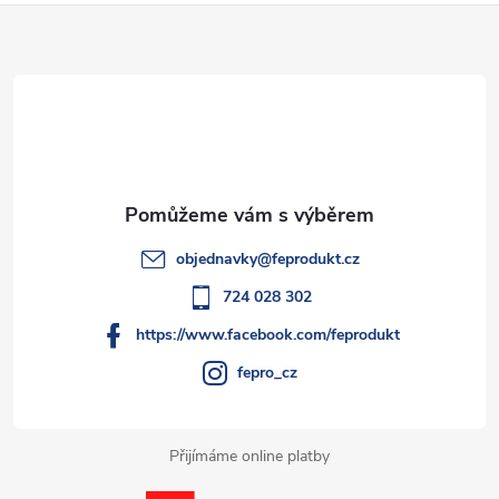
Z
á
p
a
t
objednavky
@
feprodukt.cz
í
724 028 302
https://www.facebook.com/feprodukt
fepro_cz
Přijímáme online platby