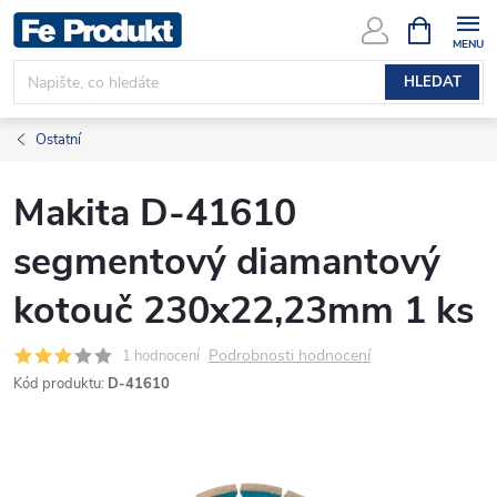
Přejít
NÁKUPNÍ
KOŠÍK
na
obsah
HLEDAT
Ostatní
Makita D-41610
segmentový diamantový
kotouč 230x22,23mm 1 ks
Podrobnosti hodnocení
1 hodnocení
Kód produktu:
D-41610