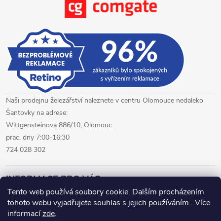
Naši prodejnu železářství naleznete v centru Olomouce nedaleko
Šantovky na adrese:
Wittgensteinova 886/10, Olomouc
prac. dny 7:00-16:30
724 028 302
INFORMACE PRO VÁS
Tento web používá soubory cookie. Dalším procházením
tohoto webu vyjadřujete souhlas s jejich používáním.. Více
železářství Olomouc
CNC pálení plechů Olomouc
informací
zde
.