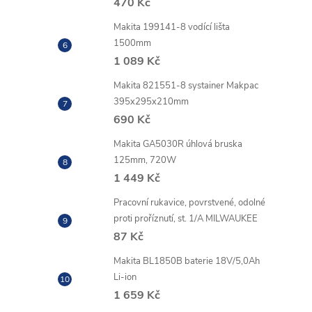
470 Kč
Makita 199141-8 vodící lišta
1500mm
1 089 Kč
Makita 821551-8 systainer Makpac
395x295x210mm
690 Kč
Makita GA5030R úhlová bruska
125mm, 720W
1 449 Kč
Pracovní rukavice, povrstvené, odolné
proti proříznutí, st. 1/A MILWAUKEE
87 Kč
Makita BL1850B baterie 18V/5,0Ah
Li-ion
1 659 Kč