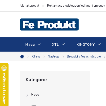
Přejít
Jak nakupovat
Reklamace a odstoupení od kupní smlouvy
na
obsah
Magg
XTL
KINGTONY
XTline
Nástroje
Brousící a řezací nástroje
Domů
P
Přeskočit
Kategorie
kategorie
o
Magg
s