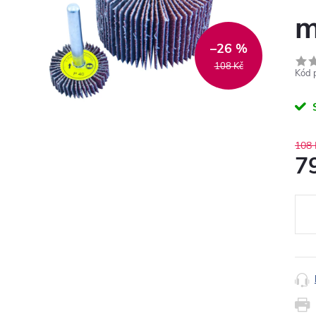
m
–26 %
108 Kč
Kód 
108 
7
Měr
cena