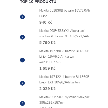
TOP 10 PRODUKTŮ
Makita BL1830B baterie 18V/3,0Ah
Li-ion
940 Kč
Makita DDF453SYX4 Aku vrtací
šroubovák Li-ion LXT 18V/2x1,5Ah
5 790 Kč
Makita 197280-8 baterie BL1850B
Li-ion 18V/5,0 Ah karton
=old196672-8
1 659 Kč
Makita 197422-4 baterie BL1860B
Li-ion LXT 18V/6,0Ah karton
2 029 Kč
Makita 821550-0 systainer Makpac
395x295x157mm