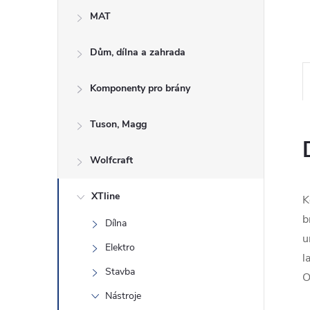
e
MAT
l
Dům, dílna a zahrada
Komponenty pro brány
Tuson, Magg
Wolfcraft
XTline
K
b
Dílna
u
Elektro
l
Stavba
O
Nástroje