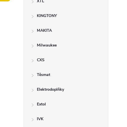
XTL
t
KINGTONY
r
a
MAKITA
n
Milwaukee
n
CXS
í
Těsmat
p
Elektrodoplňky
a
Extol
n
IVK