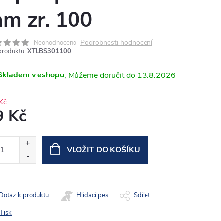
m zr. 100
Podrobnosti hodnocení
Neohodnoceno
produktu:
XTLBS301100
Skladem v eshopu
13.8.2026
Kč
9 Kč
ná
:
VLOŽIT DO KOŠÍKU
Dotaz k produktu
Hlídací pes
Sdílet
Tisk