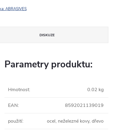
ka:
ABRASIVES
DISKUZE
Parametry produktu:
Hmotnost
:
0.02 kg
EAN
:
8592021139019
použití
:
ocel, neželezné kovy, dřevo