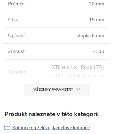
Průměr
:
30 mm
šířka
:
15 mm
Upínání
:
stopka 6 mm
Zrnitost
:
P100
XTline s.r.o. | Ruda 175 |
Výrobce
:
59401 | info@xtline.com
VŠECHNY PARAMETRY
Produkt naleznete v této kategorii
Kotouče na železo, lamelové kotouče