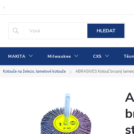
Obchodní podmínky
Podmínky ochrany osobních údajů
Dopra
HLEDAT
MAKITA
Milwaukee
CXS
Těs
Kotouče na železo, lamelové kotouče
ABRASIVES Kotouč brusný lamelo
A
b
s