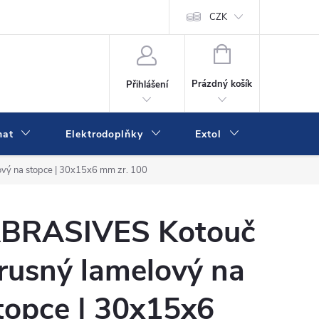
va a platba
Online platby Comgate
Kontakty
CZK
Kamenná prodejn
NÁKUPNÍ
KOŠÍK
Prázdný košík
Přihlášení
mat
Elektrodoplňky
Extol
IVK
vý na stopce | 30x15x6 mm zr. 100
BRASIVES Kotouč
rusný lamelový na
topce | 30x15x6