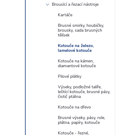
Brousící a řezací nástroje
Kartáče
Brusné smirky, houbičky,
brousky, sada brusných
tělísek
Kotouče na železo,
lamelové kotouče
Kotouče na kámen,
diamantové kotouče
Pilové plátky
Výseky, podložné talíře,
leštící kotouče, brusné pásy,
čistič ptátna
Kotouče na dřevo
Brusné výseky, pásy, role,
plátna, papíry, kotouče
Kotouče - řezné,