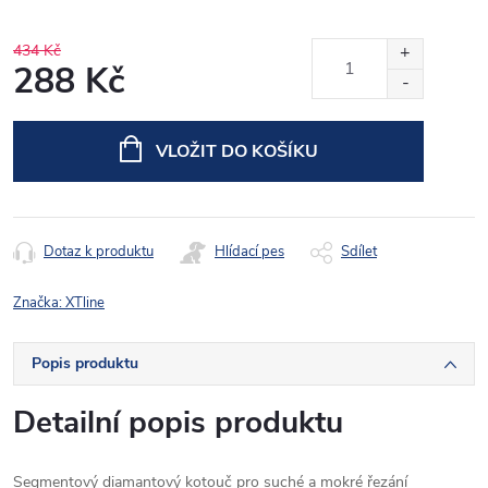
434 Kč
288 Kč
Měrná
cena:
VLOŽIT DO KOŠÍKU
Dotaz k produktu
Hlídací pes
Sdílet
Značka:
XTline
Popis produktu
Detailní popis produktu
Segmentový diamantový kotouč pro suché a mokré řezání