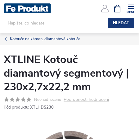
Přejít
NÁKUPNÍ
KOŠÍK
na
obsah
HLEDAT
Kotouče na kámen, diamantové kotouče
XTLINE Kotouč
diamantový segmentový |
230x2,7x22,2 mm
Podrobnosti hodnocení
Neohodnoceno
Kód produktu:
XTLHDS230