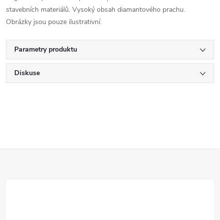
stavebních materiálů. Vysoký obsah diamantového prachu.
Obrázky jsou pouze ilustrativní.
Parametry produktu
Diskuse
Z
á
p