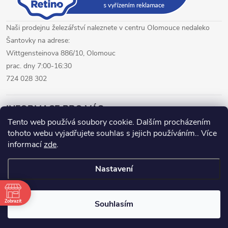
Naši prodejnu železářství naleznete v centru Olomouce nedaleko
Šantovky na adrese:
Wittgensteinova 886/10, Olomouc
prac. dny 7:00-16:30
724 028 302
INFORMACE PRO VÁS
Tento web používá soubory cookie. Dalším procházením
tohoto webu vyjadřujete souhlas s jejich používáním.. Více
železářství Olomouc
CNC pálení plechů Olomouc
informací
zde
.
hutní materiál Olomouc
Nastavení
Copyright 2026
www.fepro.cz
. Všechna práva vyhrazena.
Zobrazit
Souhlasím
Vytvořil Shoptet Premium