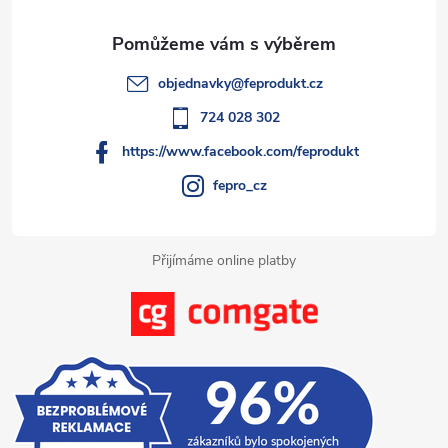
a
t
objednavky
@
feprodukt.cz
í
724 028 302
https://www.facebook.com/feprodukt
fepro_cz
Přijímáme online platby