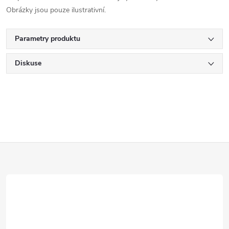
Obrázky jsou pouze ilustrativní.
Parametry produktu
Diskuse
Z
á
p