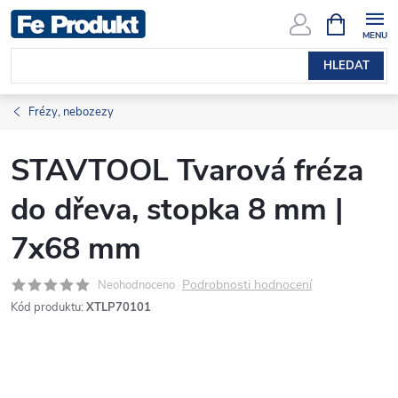
Přejít
NÁKUPNÍ
KOŠÍK
na
obsah
HLEDAT
Frézy, nebozezy
STAVTOOL Tvarová fréza
do dřeva, stopka 8 mm |
7x68 mm
Podrobnosti hodnocení
Neohodnoceno
Kód produktu:
XTLP70101