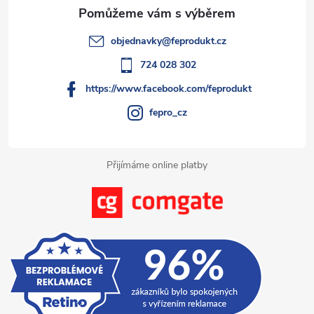
a
t
objednavky
@
feprodukt.cz
í
724 028 302
https://www.facebook.com/feprodukt
fepro_cz
Přijímáme online platby