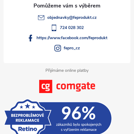
a
t
objednavky
@
feprodukt.cz
í
724 028 302
https://www.facebook.com/feprodukt
fepro_cz
Přijímáme online platby