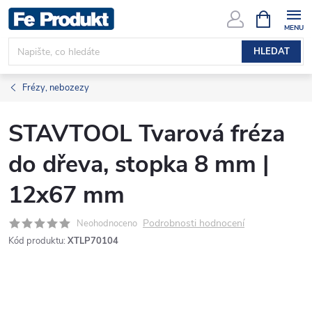
Přejít
NÁKUPNÍ
KOŠÍK
na
obsah
HLEDAT
Frézy, nebozezy
STAVTOOL Tvarová fréza
do dřeva, stopka 8 mm |
12x67 mm
Podrobnosti hodnocení
Neohodnoceno
Kód produktu:
XTLP70104