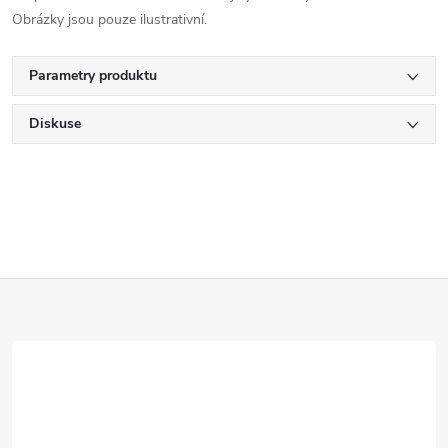
Obrázky jsou pouze ilustrativní.
Parametry produktu
Diskuse
Z
á
p